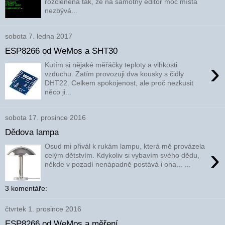
rozčleněna tak, že na samotný editor moc místa
nezbývá...
sobota 7. ledna 2017
ESP8266 od WeMos a SHT30
›
Kutím si nějaké měřáčky teploty a vlhkosti
vzduchu. Zatím provozuji dva kousky s čidly
DHT22. Celkem spokojenost, ale proč nezkusit
něco ji...
sobota 17. prosince 2016
Dědova lampa
Osud mi přivál k rukám lampu, která mě provázela
›
celým dětstvím. Kdykoliv si vybavím svého dědu,
někde v pozadí nenápadně postává i ona... ...
3 komentáře:
čtvrtek 1. prosince 2016
ESP8266 od WeMos a měření