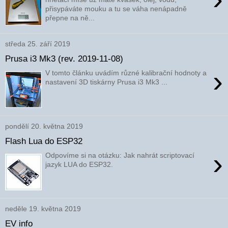
přisypáváte mouku a tu se váha nenápadně
přepne na ně...
středa 25. září 2019
Prusa i3 Mk3 (rev. 2019-11-08)
›
V tomto článku uvádím různé kalibrační hodnoty a
nastavení 3D tiskárny Prusa i3 Mk3 ...
pondělí 20. května 2019
Flash Lua do ESP32
›
Odpovíme si na otázku: Jak nahrát scriptovací
jazyk LUA do ESP32.
neděle 19. května 2019
EV info