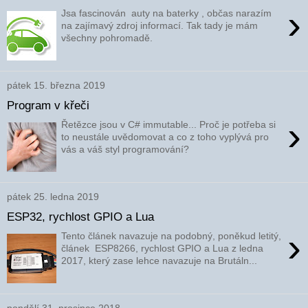
›
Jsa fascinován auty na baterky , občas narazím
na zajímavý zdroj informací. Tak tady je mám
všechny pohromadě.
pátek 15. března 2019
Program v křeči
›
Řetězce jsou v C# immutable... Proč je potřeba si
to neustále uvědomovat a co z toho vyplývá pro
vás a váš styl programování?
pátek 25. ledna 2019
ESP32, rychlost GPIO a Lua
›
Tento článek navazuje na podobný, poněkud letitý,
článek ESP8266, rychlost GPIO a Lua z ledna
2017, který zase lehce navazuje na Brutáln...