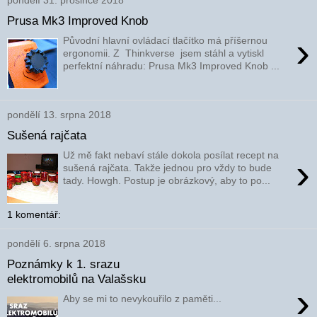
pondělí 31. prosince 2018
Prusa Mk3 Improved Knob
›
Původní hlavní ovládací tlačítko má příšernou
ergonomii. Z Thinkverse jsem stáhl a vytiskl
perfektní náhradu: Prusa Mk3 Improved Knob ...
pondělí 13. srpna 2018
Sušená rajčata
Už mě fakt nebaví stále dokola posílat recept na
›
sušená rajčata. Takže jednou pro vždy to bude
tady. Howgh. Postup je obrázkový, aby to po...
1 komentář:
pondělí 6. srpna 2018
Poznámky k 1. srazu
elektromobilů na Valašsku
›
Aby se mi to nevykouřilo z paměti...