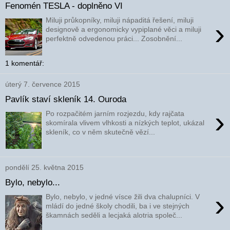
Fenomén TESLA - doplněno VI
Miluji průkopníky, miluji nápaditá řešení, miluji
›
designově a ergonomicky vypiplané věci a miluji
perfektně odvedenou práci... Zosobnění...
1 komentář:
úterý 7. července 2015
Pavlík staví skleník 14. Ouroda
›
Po rozpačitém jarním rozjezdu, kdy rajčata
skomírala vlivem vlhkosti a nízkých teplot, ukázal
skleník, co v něm skutečně vězí...
pondělí 25. května 2015
Bylo, nebylo...
›
Bylo, nebylo, v jedné vísce žili dva chalupníci. V
mládí do jedné školy chodili, ba i ve stejných
škamnách seděli a lecjaká alotria společ...