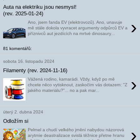
Auta na elektriku jsou nesmysl!
(rev. 2025-01-24)
›
Ano, jsem fanda EV (elektrovozů). Ano, unavuje
mě stále dokola vyvracet argumenty odpůrců EV a
příznivců aut jezdících na mrtvé dinosaury...
81 komentářů:
sobota 16. listopadu 2024
Filamenty (rev. 2024-11-16)
›
Vážená rodino, kamarádi. Vždy, když po mě
chcete něco vytisknout, zaskočím vás dotazem: "Z
jakého materiálu?"... no a pak mar...
úterý 2. dubna 2024
Odložím si
›
Pelmel a chudí velkého jmění nabydou názorová
arytmie deastralizace svislá těžnice přetne hranu