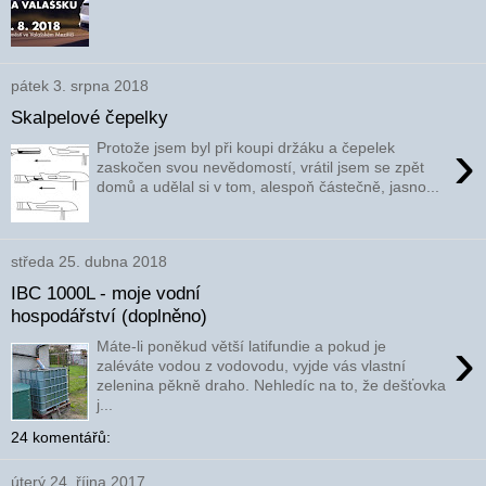
pátek 3. srpna 2018
Skalpelové čepelky
›
Protože jsem byl při koupi držáku a čepelek
zaskočen svou nevědomostí, vrátil jsem se zpět
domů a udělal si v tom, alespoň částečně, jasno...
středa 25. dubna 2018
IBC 1000L - moje vodní
hospodářství (doplněno)
›
Máte-li poněkud větší latifundie a pokud je
zaléváte vodou z vodovodu, vyjde vás vlastní
zelenina pěkně draho. Nehledíc na to, že dešťovka
j...
24 komentářů:
úterý 24. října 2017