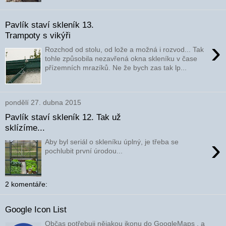
Pavlík staví skleník 13.
Trampoty s vikýři
›
Rozchod od stolu, od lože a možná i rozvod... Tak
tohle způsobila nezavřená okna skleníku v čase
přízemních mrazíků. Ne že bych zas tak lp...
pondělí 27. dubna 2015
Pavlík staví skleník 12. Tak už
sklízíme...
›
Aby byl seriál o skleníku úplný, je třeba se
pochlubit první úrodou...
2 komentáře:
Google Icon List
Občas potřebuji nějakou ikonu do GoogleMaps , a