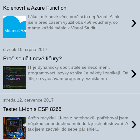
Kolenovrt a Azure Function
›
Lákají mě nové věci, proč si to nepřiznat. A tak
jsem před časem využil oba 45€ vouchery, co
máme každý měsíc k Visual Studiu...
čtvrtek 10. srpna 2017
Proč se učit nové fičury?
›
IT je dynamický obor, stále se něco mění,
programovací jazyky vznikají a někdy i zanikají. Od
'85, co vytesávám programy, vzniklo mn...
středa 12. července 2017
Tester Li-Ion s ESP 8266
›
Anžto recykluji Li-Ion z notebooků, potřeboval jsem
nějakou jednoduchou metodu k jejich otestování. A
tak jsem zacvakl do sebe pár shiel...