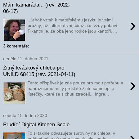
Mám kamaráda... (rev. 2022-
06-17)
›
...jehož vztah k mateřskému jazyku je velmi
pružný, až alternativní, čímž nás vždy pobaví.
Pikantní je, že oba jeho rodiče jsou kantoři. ...
3 komentáře:
neděle 11. dubna 2021
Žitný kváskový chleba pro
UNILD 68415 (rev. 2021-04-11)
›
Tento příspěvek je zde pouze pro mou potřebu a
nahrazujeme mi ty proklaté žluté samolepicí
lístečky, které se s chutí ztrácejí... Ingre...
sobota 18. ledna 2020
Prudící Digital Kitchen Scale
›
To si takhle odvažujete suroviny na chleba, v
hnětací míse už máte kvásek, olej, vodu,