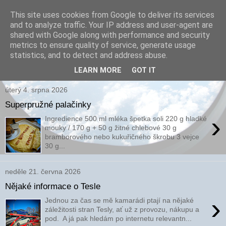
This site uses cookies from Google to deliver its services
and to analyze traffic. Your IP address and user-agent are
xPARI.cz
shared with Google along with performance and security
metrics to ensure quality of service, generate usage
Autor přehršle vynálezů, které nefungovaly a několika, které
statistics, and to detect and address abuse.
fungovaly...
LEARN MORE
GOT IT
úterý 4. srpna 2026
Superpružné palačinky
›
Ingredience 500 ml mléka špetka soli 220 g hladké
mouky / 170 g + 50 g žitné chlebové 30 g
bramborového nebo kukuřičného škrobu 3 vejce
30 g...
neděle 21. června 2026
Nějaké informace o Tesle
›
Jednou za čas se mě kamarádi ptají na nějaké
záležitosti stran Tesly, ať už z provozu, nákupu a
pod. A já pak hledám po internetu relevantn...