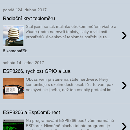
pondělí 24. dubna 2017
Radiační kryt teploměru
Stal jsem se tak malinko otrokem měření všeho a
›
všude (mám na mysli teploty, tlaky a vlhkosti
prostředí). A venkovní teploměr potřebuje ra...
8 komentářů:
sobota 14. ledna 2017
ESP8266, rychlost GPIO a Lua
›
Občas vám přistane na stole hardware, který
komunikuje s okolím dosti osobitě . To vám pak
nezbývá nic jiného, než ten osobitý protokol im...
ESP8266 a EspComDirect
›
Na programování ESP8266 používám normálně
ESPlorer. Nicméně plocha tohoto programu je