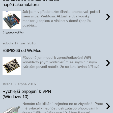
napětí akumulátoru
›
Jak jsem v předchozím článku anoncoval, pořídil
jsem si pár WeMosů. Aktuálně dva kousky
monitorují teplotu a vlhkost v domě (popíšu
později...
2 komentáře:
sobota 17. září 2016
ESP8266 od WeMos
›
Původně jen modul k zprostředkování WiFi
konektivity jiným kontrolérům se svým čínským
tvůrcům povedl natolik, že se jako lavina šíří svět...
středa 3. srpna 2016
Rychlejší připojení k VPN
(Windows 10)
›
Nemám rád klikání, zejména ne to zbytečné. Proto
mě vytáčel k nepříčetnosti způsob připojování k
firemní VPN ve Windows 10. Máte-li stejný...