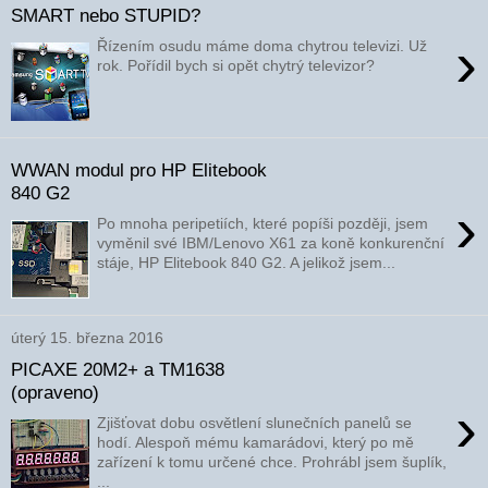
SMART nebo STUPID?
›
Řízením osudu máme doma chytrou televizi. Už
rok. Pořídil bych si opět chytrý televizor?
WWAN modul pro HP Elitebook
840 G2
›
Po mnoha peripetiích, které popíši později, jsem
vyměnil své IBM/Lenovo X61 za koně konkurenční
stáje, HP Elitebook 840 G2. A jelikož jsem...
úterý 15. března 2016
PICAXE 20M2+ a TM1638
(opraveno)
›
Zjišťovat dobu osvětlení slunečních panelů se
hodí. Alespoň mému kamarádovi, který po mě
zařízení k tomu určené chce. Prohrábl jsem šuplík,
...