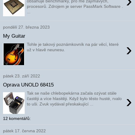
›
obsahuje benchmarky, pro mě zajímavých,
procesorů. Zdrojem je server PassMark Software .
...
pondělí 27. března 2023
My Guitar
›
Tohle je takový poznámkovník na pár věcí, které
už v hlavě neunesu.
pátek 23. září 2022
Oprava UNOLD 68415
Tak se naše chlebopekárna začala ozývat stále
›
častěji a více hlasitěji. Když bylo těsto husté, rvalo
to uši. Zvuk vydával přeskakující ...
12 komentářů:
pátek 17. června 2022