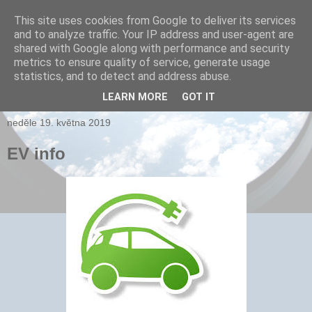
This site uses cookies from Google to deliver its services
and to analyze traffic. Your IP address and user-agent are
xPARI.cz
shared with Google along with performance and security
metrics to ensure quality of service, generate usage
Autor přehršle vynálezů, které nefungovaly a několika, které
statistics, and to detect and address abuse.
fungovaly...
LEARN MORE
GOT IT
neděle 19. května 2019
EV info