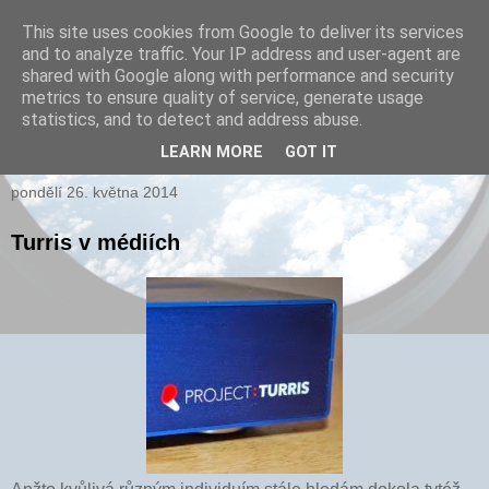
This site uses cookies from Google to deliver its services
and to analyze traffic. Your IP address and user-agent are
xPARI.cz
shared with Google along with performance and security
metrics to ensure quality of service, generate usage
Autor přehršle vynálezů, které nefungovaly a několika, které
statistics, and to detect and address abuse.
fungovaly...
LEARN MORE
GOT IT
pondělí 26. května 2014
Turris v médiích