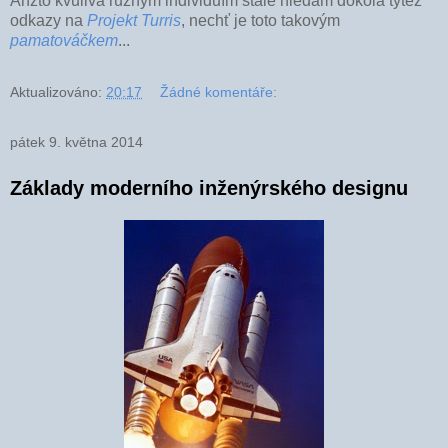
Anžto kvůlivá různým individuím stále hledám dokola tytéž
odkazy na
Projekt Turris
, nechť je toto takovým
pamatováčkem
...
Aktualizováno:
20:17
Žádné komentáře:
pátek 9. května 2014
Základy moderního inženýrského designu