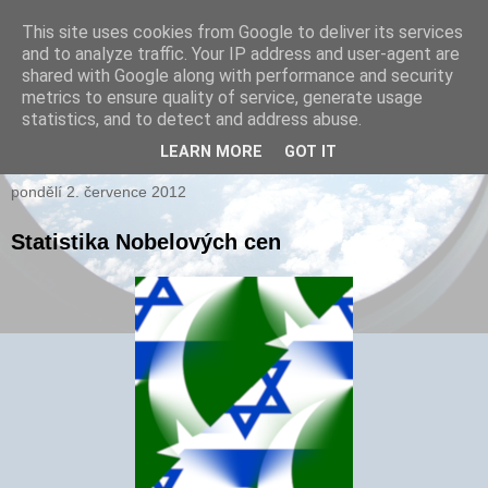
This site uses cookies from Google to deliver its services
and to analyze traffic. Your IP address and user-agent are
xPARI.cz
shared with Google along with performance and security
metrics to ensure quality of service, generate usage
Autor přehršle vynálezů, které nefungovaly a několika, které
statistics, and to detect and address abuse.
fungovaly...
LEARN MORE
GOT IT
pondělí 2. července 2012
Statistika Nobelových cen