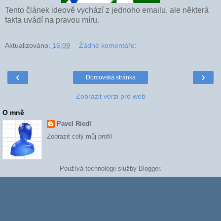
Tento článek ideově vychází z jednoho emailu, ale některá
fakta uvádí na pravou míru.
Aktualizováno:
16:09
Žádné komentáře:
‹
›
Domovská stránka
Zobrazit verzi pro web
O mně
Pavel Riedl
Zobrazit celý můj profil
Používá technologii služby
Blogger
.