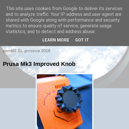
This site uses cookies from Google to deliver its services
and to analyze traffic. Your IP address and user-agent are
xPARI.cz
shared with Google along with performance and security
metrics to ensure quality of service, generate usage
Autor přehršle vynálezů, které nefungovaly a několika, které
statistics, and to detect and address abuse.
fungovaly...
LEARN MORE
GOT IT
pondělí 31. prosince 2018
Prusa Mk3 Improved Knob