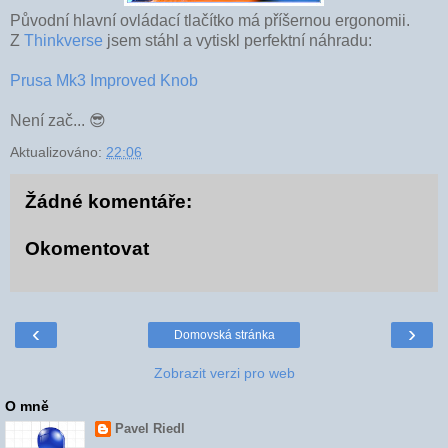
Původní hlavní ovládací tlačítko má příšernou ergonomii.
Z
Thinkverse
jsem stáhl a vytiskl perfektní náhradu:
Prusa Mk3 Improved Knob
Není zač... 😎
Aktualizováno:
22:06
Žádné komentáře:
Okomentovat
‹
›
Domovská stránka
Zobrazit verzi pro web
O mně
Pavel Riedl