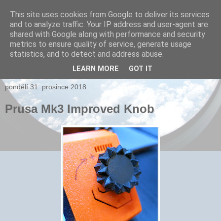
This site uses cookies from Google to deliver its services
and to analyze traffic. Your IP address and user-agent are
xPARI.cz
shared with Google along with performance and security
metrics to ensure quality of service, generate usage
Autor přehršle vynálezů, které nefungovaly a několika, které
statistics, and to detect and address abuse.
fungovaly...
LEARN MORE
GOT IT
pondělí 31. prosince 2018
Prusa Mk3 Improved Knob