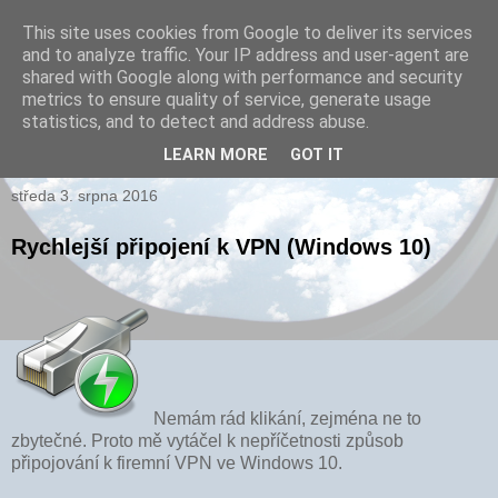
This site uses cookies from Google to deliver its services
and to analyze traffic. Your IP address and user-agent are
xPARI.cz
shared with Google along with performance and security
metrics to ensure quality of service, generate usage
Autor přehršle vynálezů, které nefungovaly a několika, které
statistics, and to detect and address abuse.
fungovaly...
LEARN MORE
GOT IT
středa 3. srpna 2016
Rychlejší připojení k VPN (Windows 10)
Nemám rád klikání, zejména ne to
zbytečné. Proto mě vytáčel k nepříčetnosti způsob
připojování k firemní VPN ve Windows 10.