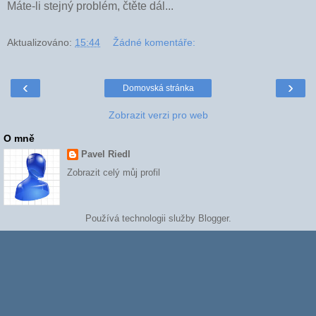
Máte-li stejný problém, čtěte dál...
Aktualizováno:
15:44
Žádné komentáře:
‹
›
Domovská stránka
Zobrazit verzi pro web
O mně
Pavel Riedl
Zobrazit celý můj profil
Používá technologii služby
Blogger
.