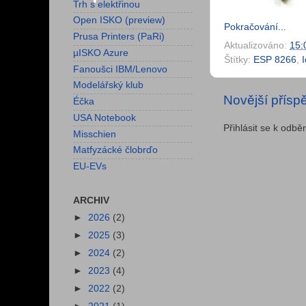
Trh s elektřinou
Open ISKO (preview)
Pokračování...
Prusa Printers (PaRi)
Aktualizováno:
15:
µISKO Azure
Štítky:
ESP 8266
,
Fanoušci IBM/Lenovo
Modelářský klub
Novější přísp
Éčka
USA Notebook
Přihlásit se k odbě
Misschien
Matfyzácké člobrďo
EU-EVs
ARCHIV
►
2026
(2)
►
2025
(3)
►
2024
(2)
►
2023
(4)
►
2022
(2)