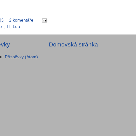
03
2 komentáře:
IoT
,
IT
,
Lua
ěvky
Domovská stránka
ru:
Příspěvky (Atom)