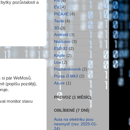
Psi
(5)
zbytky pozůstalosti a
EV
(4)
PICAXE
(4)
Tesla
(4)
3D
(3)
Android
(3)
Netduino
(3)
ESP 32
(2)
Kindle
(2)
Lua
(2)
Poznámkovník
(2)
Prusa i3 Mk3
(2)
m si pár WeMosů.
Azure
(1)
mě (popíšu později),
ruje.
PROVOZ (1 MĚSÍC)
vat monitor stavu
OBLÍBENÉ (7 DNÍ)
Auta na elektriku jsou
nesmysl! (rev. 2025-01-
24)