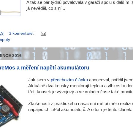
A tak se pár týdnů povalovala v garáži spolu s dalšími 
já nevěděl, co s ní...
19
3 komentáře:
mpoty
SINCE 2016
eMos a měření napětí akumulátoru
Jak jsem v
předchozím článku
anoncoval, pořídil jse
Aktuálně dva kousky monitorují teplotu a vlhkost v do
třetí kousek je vývojový a ve volném čase také monito
Zkušenosti z praktického nasazení mě přimělo realizo
napájecích LiPol akumulátorů. A o tom je tento článek.