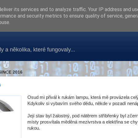
liver its services and to analyze traffic. Your IP address and u
rmance and security metrics to ensure quality of service, gene
buse.
y a několika, které fungovaly...
SINCE 2016
a
Osud mi přivál k rukám lampu, která mě provázela cel
Kdykoliv si vybavím svého dědu, někde v pozadí nenáp
Její stav byl žalostný, pod nátěrem stříbřenky byl zčern
místy prosvítala měděná mezivrstva a elektřina se chy
rukou.