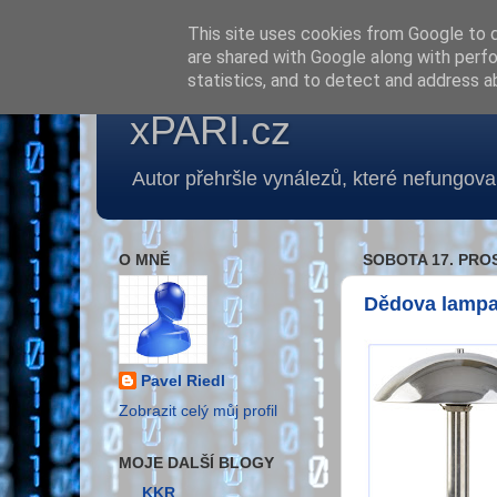
This site uses cookies from Google to de
are shared with Google along with perfo
statistics, and to detect and address a
xPARI.cz
Autor přehršle vynálezů, které nefungoval
O MNĚ
SOBOTA 17. PRO
Dědova lamp
Pavel Riedl
Zobrazit celý můj profil
MOJE DALŠÍ BLOGY
KKR