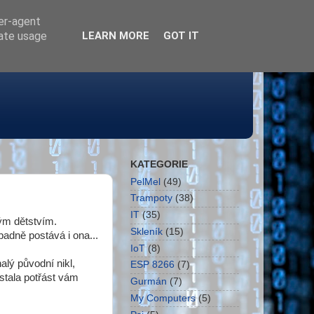
ser-agent
rate usage
LEARN MORE
GOT IT
KATEGORIE
PelMel
(49)
Trampoty
(38)
IT
(35)
ým dětstvím.
Skleník
(15)
adně postává i ona...
IoT
(8)
alý původní nikl,
ESP 8266
(7)
stala potřást vám
Gurmán
(7)
My Computers
(5)