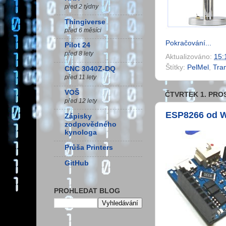
před 2 týdny
Thingiverse
před 6 měsíci
Pokračování...
Pilot 24
před 8 lety
Aktualizováno:
15:
Štítky:
PelMel
,
Tra
CNC 3040Z-DQ
před 11 lety
VOŠ
ČTVRTEK 1. PRO
před 12 lety
ESP8266 od W
Zápisky
zodpovědného
kynologa
Průša Printers
GitHub
PROHLEDAT BLOG