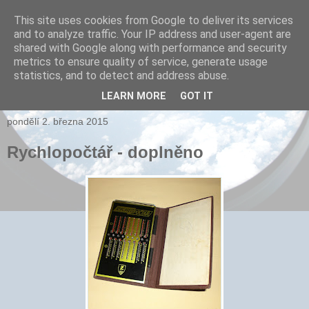
This site uses cookies from Google to deliver its services
and to analyze traffic. Your IP address and user-agent are
xPARI.cz
shared with Google along with performance and security
metrics to ensure quality of service, generate usage
Autor přehršle vynálezů, které nefungovaly a několika, které
statistics, and to detect and address abuse.
fungovaly...
LEARN MORE
GOT IT
pondělí 2. března 2015
Rychlopočtář - doplněno