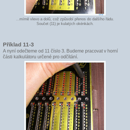
...mírně vlevo a dolů, což způsobí přenos do dalšího řádu.
Součet (11) je kulatých okénkách.
Příklad 11-3
A nyní odečteme od 11 číslo 3. Budeme pracovat v horní
části kalkulátoru určené pro odčítání.