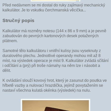
Před nedávnem se mi dostal do ruky zajímavý mechanický
kalkulátor. Je to vskutku čerchmanská věcička...
Stručný popis
Kalkulátor má rozměry notesu (144 x 86 x 9 mm) a je pevně
zabudován do pevných kartonových desek potažených
plátnem.
Samotné tělo kalkulátoru i vnitřní kulisy jsou vyseknuty z
duralového plechu. Jednotlivé operandy mohou mít až 8
míst, na výsledek operace je míst 9. Kalkulátor zvládá sčítání
i odčítání a (prý) při troše námahy na něm lze i násobit a
dělit.
K ovládání slouží kovový hrot, který je zasunut do poutka ve
hřbetě vazby a nulovací hrazdička, jejímž povytažením se
nastaví všechna kulatá okénka (výsledek) na nulu.