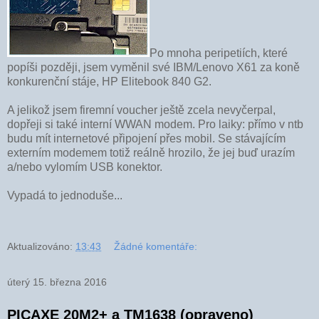
Po mnoha peripetiích, které
popíši později, jsem vyměnil své IBM/Lenovo X61 za koně
konkurenční stáje, HP Elitebook 840 G2.
A jelikož jsem firemní voucher ještě zcela nevyčerpal,
dopřeji si také interní WWAN modem. Pro laiky: přímo v ntb
budu mít internetové připojení přes mobil. Se stávajícím
externím modemem totiž reálně hrozilo, že jej buď urazím
a/nebo vylomím USB konektor.
Vypadá to jednoduše...
Aktualizováno:
13:43
Žádné komentáře:
úterý 15. března 2016
PICAXE 20M2+ a TM1638 (opraveno)