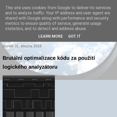
This site uses cookies from Google to deliver its services
and to analyze traffic. Your IP address and user-agent are
xPARI.cz
shared with Google along with performance and security
metrics to ensure quality of service, generate usage
Autor přehršle vynálezů, které nefungovaly a několika, které
statistics, and to detect and address abuse.
fungovaly...
LEARN MORE
GOT IT
čtvrtek 31. března 2016
Brutální optimalizace kódu za použití
logického analyzátoru