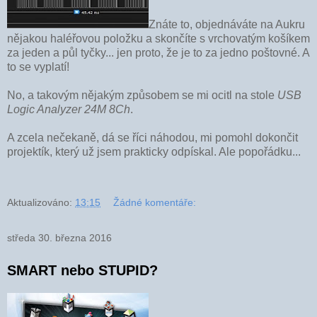
Znáte to, objednáváte na Aukru
nějakou haléřovou položku a skončíte s vrchovatým košíkem
za jeden a půl tyčky... jen proto, že je to za jedno poštovné. A
to se vyplatí!
No, a takovým nějakým způsobem se mi ocitl na stole
USB
Logic Analyzer 24M 8Ch
.
A zcela nečekaně, dá se říci náhodou, mi pomohl dokončit
projektík, který už jsem prakticky odpískal. Ale popořádku...
Aktualizováno:
13:15
Žádné komentáře:
středa 30. března 2016
SMART nebo STUPID?