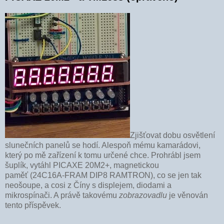
Zjišťovat dobu osvětlení
slunečních panelů se hodí. Alespoň mému kamarádovi,
který po mě zařízení k tomu určené chce. Prohrábl jsem
šuplík, vytáhl PICAXE 20M2+, magnetickou
paměť (24C16A-FRAM DIP8 RAMTRON), co se jen tak
neošoupe, a cosi z Číny s displejem, diodami a
mikrospínači. A právě takovému
zobrazovadlu
je věnován
tento příspěvek.