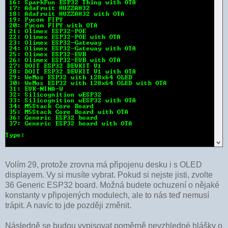
Volím 29, protože zrovna má připojenu desku i s OLED
displayem. Vy si musíte vybrat. Pokud si nejste jisti, zvolte
36 Generic ESP32 board. Možná budete ochuzení o nějaké
konstanty v připojených modulech, ale to nás teď nemusí
trápit. A navíc to jde později změnit.
Následně se budou vypisovat poměrně nevzhledné hlášky o