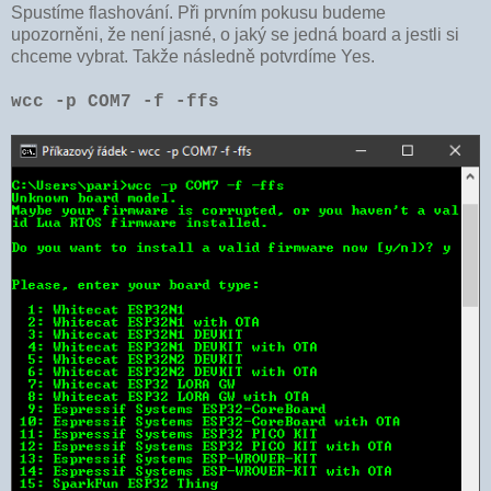
Spustíme flashování. Při prvním pokusu budeme
upozorněni, že není jasné, o jaký se jedná board a jestli si
chceme vybrat. Takže následně potvrdíme Yes.
wcc -p COM7 -f -ffs