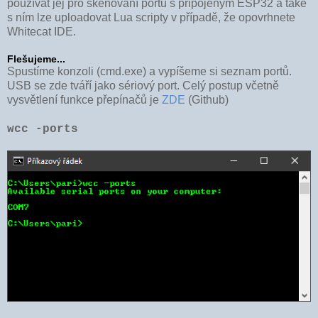
používat jej pro skenování portů s připojeným ESP32 a také
s ním lze uploadovat Lua scripty v případě, že opovrhnete
Whitecat IDE.
Flešujeme...
Spustíme konzoli (cmd.exe) a vypíšeme si seznam portů.
USB se zde tváří jako sériový port. Celý postup včetně
vysvětlení funkce přepínačů je
ZDE
(Github)
wcc -ports