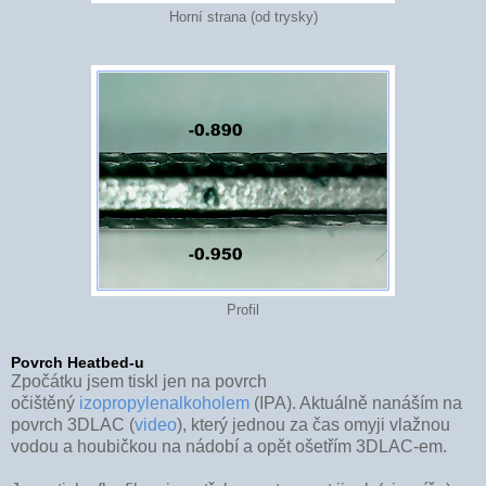
Horní strana (od trysky)
Profil
Povrch Heatbed-u
Zpočátku jsem tiskl jen na povrch
očištěný
izopropylenalkoholem
(IPA). Aktuálně nanáším na
povrch 3DLAC (
video
), který jednou za čas omyji vlažnou
vodou a houbičkou na nádobí a opět ošetřím 3DLAC-em.