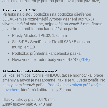
Jen u tisku flexfilem je potřeba postupovat jinak (viz. níže)
Tisk flexfilem TPE32
Při tisku na čistou podložku i na podložku ošetřenou
3DLAC-em se rozměrnější výrobek (těsnění 90x70x3)
vlivem smrštění odtrhne, nejpozději na vrstvě 3 mm. Jistota
je v tisku na průhlednou kancelářskou pásku.
Plasty Mladeč, TPE32, 1.75 mm
Slic3rPE / SemiFlex or Flexfill 98A / Extrusion
multiplier: 1.0
Podložka: průhledná kancelářská páska
Nová verze extruder-body verze R3/B7 (
ZDE
)
Aktuální hodnoty kalibrace osy Z
Jelikož jsem cosi tvořil s PINDOU, tak se hodnoty kalibrace
změnily a abych je nezapomněl, tak si je tu uvedu zvlášť. No
a taky jsem čerstvě pořídil
Podložku se zrnitým práškovým
povrchem
, která má kalibraci osy Z jinou...
Hladký tiskový plát: -0.470 mm
Zrnitý tiskový plát: -0.740 mm