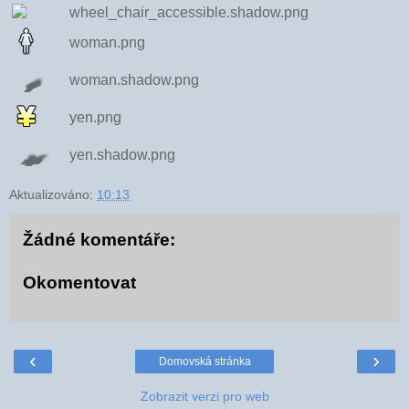
wheel_chair_accessible.shadow.png
woman.png
woman.shadow.png
yen.png
yen.shadow.png
Aktualizováno:
10:13
Žádné komentáře:
Okomentovat
‹
›
Domovská stránka
Zobrazit verzi pro web