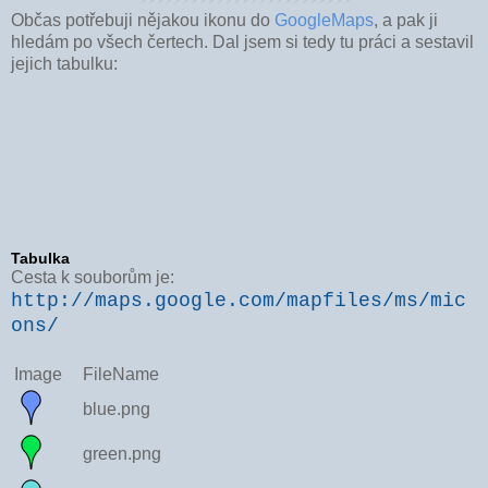
Občas potřebuji nějakou ikonu do
GoogleMaps
, a pak ji
hledám po všech čertech. Dal jsem si tedy tu práci a sestavil
jejich tabulku:
Tabulka
Cesta k souborům je:
http://maps.google.com/mapfiles/ms/mic
ons/
Image
FileName
blue.png
green.png