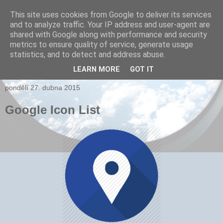
This site uses cookies from Google to deliver its services
and to analyze traffic. Your IP address and user-agent are
xPARI.cz
shared with Google along with performance and security
metrics to ensure quality of service, generate usage
Autor přehršle vynálezů, které nefungovaly a několika, které
statistics, and to detect and address abuse.
fungovaly...
LEARN MORE
GOT IT
pondělí 27. dubna 2015
Google Icon List