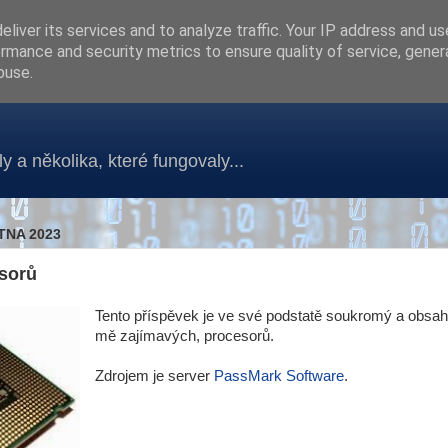
liver its services and to analyze traffic. Your IP address and u
rmance and security metrics to ensure quality of service, gene
buse.
y a několika, které fungovaly...
TNA 2023
sorů
Tento příspěvek je ve své podstatě soukromý a obsa
mě zajímavých, procesorů.
Zdrojem je server
PassMark Software
.