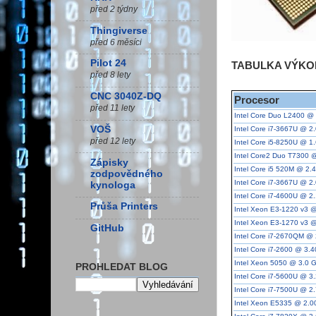
před 2 týdny
Thingiverse
před 6 měsíci
Pilot 24
TABULKA VÝK
před 8 lety
CNC 3040Z-DQ
Procesor
před 11 lety
Intel Core Duo L2400 @
VOŠ
Intel Core i7-3667U @ 
před 12 lety
Intel Core i5-8250U @ 
Intel Core2 Duo T7300 
Zápisky
Intel Core i5 520M @ 2
zodpovědného
Intel Core i7-3667U @ 
kynologa
Intel Core i7-4600U @ 
Průša Printers
Intel Xeon E3-1220 v3 
Intel Xeon E3-1270 v3 
GitHub
Intel Core i7-2670QM @
Intel Core i7-2600 @ 3.
Intel Xeon 5050 @ 3.0 
PROHLEDAT BLOG
Intel Core i7-5600U @ 3
Intel Core i7-7500U @ 2
Intel Xeon E5335 @ 2.