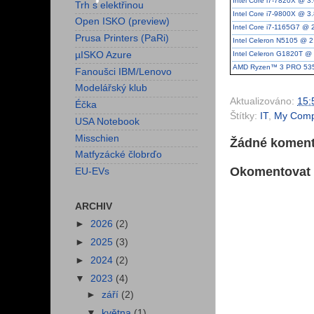
Intel Core i7-7820X @ 
Trh s elektřinou
Intel Core i7-9800X @ 
Open ISKO (preview)
Intel Core i7-1165G7 @
Prusa Printers (PaRi)
Intel Celeron N5105 @ 
µISKO Azure
Intel Celeron G1820T @
AMD Ryzen™ 3 PRO 53
Fanoušci IBM/Lenovo
Modelářský klub
Aktualizováno:
15:
Éčka
Štítky:
IT
,
My Comp
USA Notebook
Misschien
Žádné koment
Matfyzácké člobrďo
Okomentovat
EU-EVs
ARCHIV
►
2026
(2)
►
2025
(3)
►
2024
(2)
▼
2023
(4)
►
září
(2)
▼
května
(1)