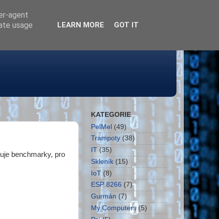
ser-agent
rate usage
LEARN MORE
GOT IT
KATEGORIE
PelMel
(49)
Trampoty
(38)
IT
(35)
huje benchmarky, pro
Skleník
(15)
IoT
(8)
ESP 8266
(7)
Gurmán
(7)
My Computers
(5)