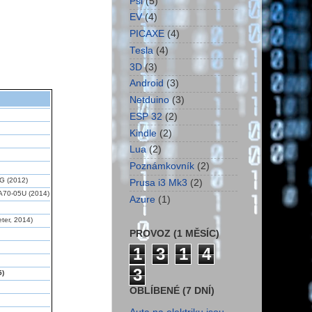
Psi
(5)
EV
(4)
PICAXE
(4)
Tesla
(4)
3D
(3)
Android
(3)
Netduino
(3)
ESP 32
(2)
Kindle
(2)
Lua
(2)
Poznámkovník
(2)
G (2012)
Prusa i3 Mk3
(2)
A70-05U (2014)
Azure
(1)
ter, 2014)
PROVOZ (1 MĚSÍC)
1
3
1
4
3
5)
OBLÍBENÉ (7 DNÍ)