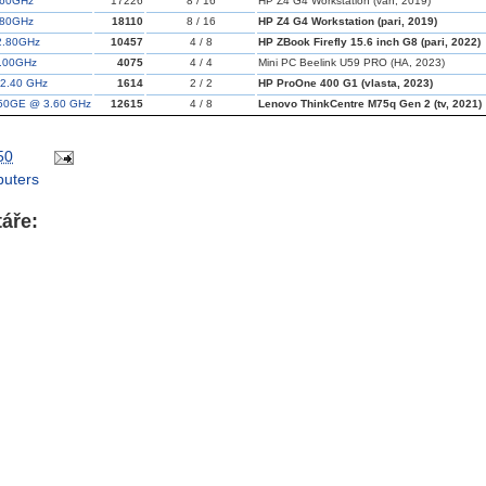
3.60GHz
17226
8 / 16
HP Z4 G4 Workstation (van, 2019)
3.80GHz
18110
8 / 16
HP Z4 G4 Workstation (pari, 2019)
 2.80GHz
10457
4 / 8
HP ZBook Firefly 15.6 inch G8 (pari, 2022)
2.00GHz
4075
4 / 4
Mini PC Beelink U59 PRO (HA, 2023)
 2.40
GHz
1614
2 / 2
HP ProOne 400 G1 (vlasta, 2023)
50GE @ 3.60
GHz
12615
4 / 8
Lenovo ThinkCentre M75q Gen 2 (tv, 2021)
50
uters
áře: