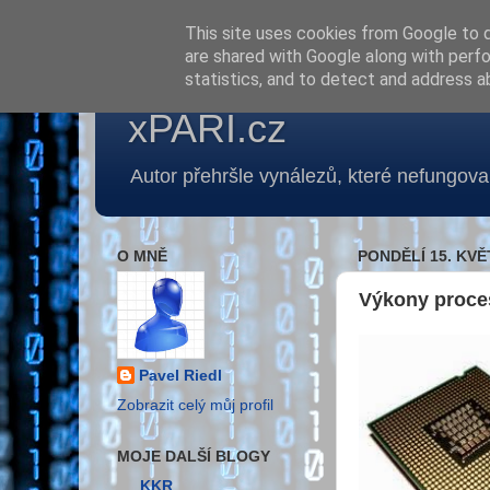
This site uses cookies from Google to de
are shared with Google along with perfo
statistics, and to detect and address a
xPARI.cz
Autor přehršle vynálezů, které nefungoval
O MNĚ
PONDĚLÍ 15. KVĚ
Výkony proce
Pavel Riedl
Zobrazit celý můj profil
MOJE DALŠÍ BLOGY
KKR