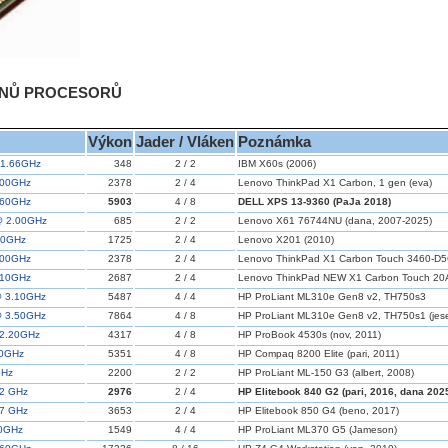
ONŮ PROCESORŮ
Výkon
Jader / Vláken
Poznámka
 1.66GHz
348
2 / 2
IBM X60s (2006)
2.00GHz
2378
2 / 4
Lenovo ThinkPad X1 Carbon, 1 gen (eva)
1.60GHz
5903
4 / 8
DELL XPS 13-9360 (PaJa 2018)
@ 2.00GHz
685
2 / 2
Lenovo X61 76744NU (dana, 2007-2025)
.40GHz
1725
2 / 4
Lenovo X201 (2010)
2.00GHz
2378
2 / 4
Lenovo ThinkPad X1 Carbon Touch 3460-D5
2.10GHz
2687
2 / 4
Lenovo ThinkPad NEW X1 Carbon Touch 20
@ 3.10GHz
5487
4 / 4
HP ProLiant ML310e Gen8 v2, TH750s3
@ 3.50GHz
7864
4 / 8
HP ProLiant ML310e Gen8 v2, TH750s1 (jese
 2.20GHz
4317
4 / 8
HP ProBook 4530s (nov, 2011)
40GHz
5351
4 / 8
HP Compaq 8200 Elite (pari, 2011)
GHz
2200
2 / 2
HP ProLiant ML-150 G3 (albert, 2008)
.2 GHz
2976
2 / 4
HP Elitebook 840 G2 (pari, 2016, dana 202
.7 GHz
3653
2 / 4
HP Elitebook 850 G4 (beno, 2017)
00GHz
1549
4 / 4
HP ProLiant ML370 G5 (Jameson)