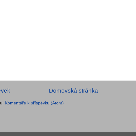
ěvek
Domovská stránka
ru:
Komentáře k příspěvku (Atom)