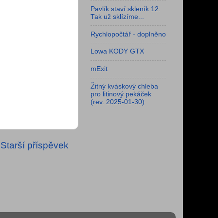
Pavlík staví skleník 12.
Tak už sklízíme...
Rychlopočtář - doplněno
Lowa KODY GTX
mExit
Žitný kváskový chleba
pro litinový pekáček
(rev. 2025-01-30)
Starší příspěvek