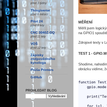
před 3 týdny
Thingiverse
před 6 měsíci
Pilot 24
MĚŘENÍ
před 8 lety
Měřil jsem logick
CNC 3040Z-DQ
na GPIO1 spouště
před 11 lety
Zdrojové texty v L
VOŠ
před 12 lety
TEST 1 - GPIO.WR
Zápisky
zodpovědného
kynologa
Shodíme, nahodíme
obrázku vidíme, ž
Průša Printers
GitHub
function Test1
    gpio.mode
PROHLEDAT BLOG
    print("Te
    for i=1, 1