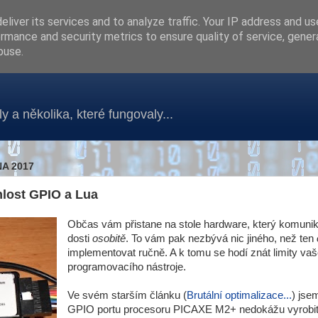
liver its services and to analyze traffic. Your IP address and u
rmance and security metrics to ensure quality of service, gene
buse.
y a několika, které fungovaly...
A 2017
lost GPIO a Lua
Občas vám přistane na stole hardware, který komunik
dosti
osobitě
. To vám pak nezbývá nic jiného, než ten
implementovat ručně. A k tomu se hodí znát limity va
programovacího nástroje.
Ve svém starším článku (
Brutální optimalizace...
) jsem
GPIO portu procesoru PICAXE M2+ nedokážu vyrobit 