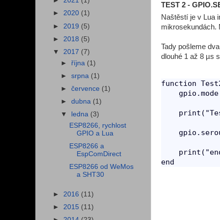
►
2021
(1)
TEST 2 - GPIO.S
►
2020
(1)
Naštěstí je v Lua
►
2019
(5)
mikrosekundách. M
►
2018
(5)
Tady pošleme dva 
▼
2017
(7)
dlouhé 1 až 8 µs se
►
října
(1)
►
srpna
(1)
function Test2
►
července
(1)
    gpio.mode
►
dubna
(1)
    print("Te
▼
ledna
(3)
ESP8266, rychlost
    gpio.sero
GPIO a Lua
ESP8266 a
    print("end
EspComDirect
ESP8266 od WeMos
a SHT30
►
2016
(11)
►
2015
(11)
►
2014
(23)