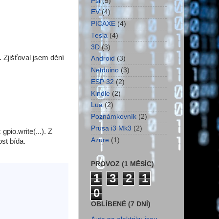
Psi
(5)
EV
(4)
PICAXE
(4)
Tesla
(4)
3D
(3)
. Zjišťoval jsem dění
Android
(3)
Netduino
(3)
ESP 32
(2)
Kindle
(2)
Lua
(2)
Poznámkovník
(2)
Prusa i3 Mk3
(2)
io.write(...). Z
Azure
(1)
st bída.
PROVOZ (1 MĚSÍC)
1
3
2
1
0
OBLÍBENÉ (7 DNÍ)