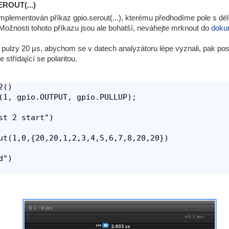
EROUT(...)
 implementován příkaz gpio.serout(...), kterému předhodíme pole s dé
ožnosti tohoto příkazu jsou ale bohatší, neváhejte mrknout do
doku
pulzy 20 µs, abychom se v datech analyzátoru lépe vyznali, pak po
 střídající se polaritou.
()

(1, gpio.OUTPUT, gpio.PULLUP);

st 2 start")

ut(1,0,{20,20,1,2,3,4,5,6,7,8,20,20})

")
