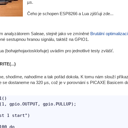
µs.
Čeho je schopen ESP8266 a Lua zjišťuji zde...
ým analyzátorem Saleae, stejně jako ve zmíněné
Brutální optimalizaci
né sestupnou hranou signálu, taktéž na GPIO1.
ua (bohajehojaxtoskloňuje) uvádím pro jednotlivé testy zvlášť.
ITE(...)
, shodíme, nahodíme a tak pořád dokola. K tomu nám slouží příkaz gp
e se dostaneme na 320 µs, což je v porovnání s PICAXE Basicem do
()

(1, gpio.OUTPUT, gpio.PULLUP);

st 1 start")

00 do
