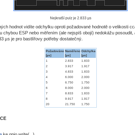
Nejkratší pulz je 2.833 µs
ch hodnot vidíte odchylku oproti požadované hodnotě o velikosti cca 
 chybou ESP nebo měřením (ale nejspíš obojí) nedokážu posoudit, 
3 µs je pro bastlířovy potřeby dostatečný.
Požadováno
Naměřeno
Odchylka
[µs]
[µs]
[µs]
1
2.833
1.833
2
3.917
1.917
3
4.833
1.833
4
6.000
2.000
5
6.750
1.750
6
8.000
2.000
7
8.833
1.833
8
9.917
1.917
20
21.750
1.750
ACE
e
ke gpio.write(...)