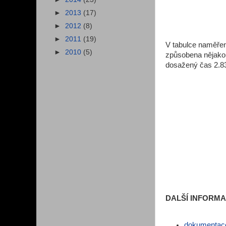
►
2013
(17)
►
2012
(8)
►
2011
(19)
V tabulce naměřený
►
2010
(5)
způsobena nějakou
dosažený čas 2.83
DALŠÍ INFORM
dokumentac