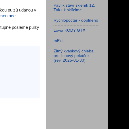
Pavlík staví skleník 12.
Tak už sklízíme...
lkou pulzů udanou v
mentace
.
Rychlopočtář - doplněno
stupně pošleme pulzy
Lowa KODY GTX
mExit
Žitný kváskový chleba
pro litinový pekáček
(rev. 2025-01-30)