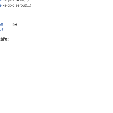
e
ke gpio.serout(...)
58
IoT
áře: