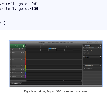
write(1, gpio.LOW)

write(1, gpio.HIGH)

")

Z grafu je patrné, že pod 320 µs se nedostaneme.