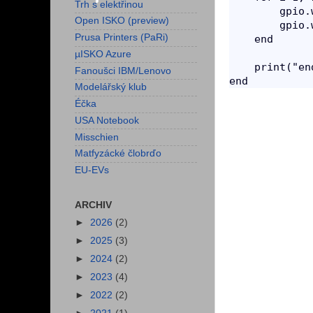
Trh s elektřinou
        gpio.
Open ISKO (preview)
        gpio.
Prusa Printers (PaRi)
    end

µISKO Azure
    print("end
Fanoušci IBM/Lenovo
Modelářský klub
Éčka
USA Notebook
Misschien
Matfyzácké člobrďo
EU-EVs
ARCHIV
►
2026
(2)
►
2025
(3)
►
2024
(2)
►
2023
(4)
►
2022
(2)