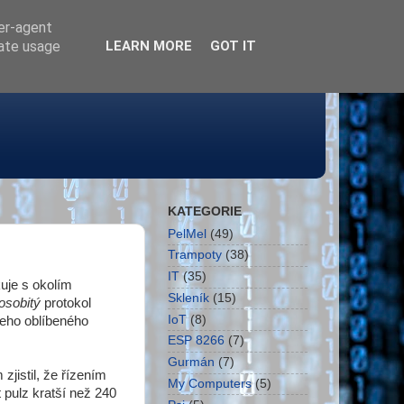
ser-agent
rate usage
LEARN MORE
GOT IT
KATEGORIE
PelMel
(49)
Trampoty
(38)
IT
(35)
uje s okolím
Skleník
(15)
osobitý
protokol
IoT
(8)
šeho oblíbeného
ESP 8266
(7)
Gurmán
(7)
 zjistil, že řízením
My Computers
(5)
pulz kratší než 240