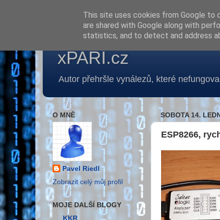
This site uses cookies from Google to de
are shared with Google along with perfo
statistics, and to detect and address a
xPARI.cz
Autor přehršle vynálezů, které nefungoval
O MNĚ
SOBOTA 14. LEDN
ESP8266, rych
Pavel Riedl
Zobrazit celý můj profil
MOJE DALŠÍ BLOGY
KKR