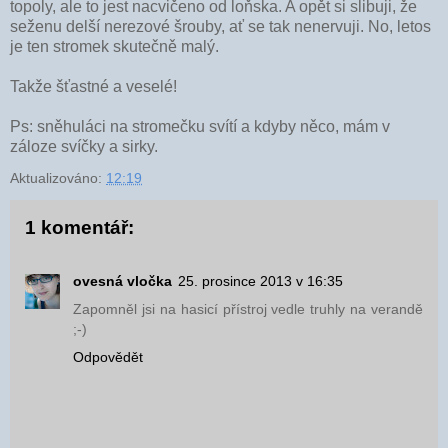
topoly, ale to jest nacvičeno od loňska. A opět si slibuji, že
seženu delší nerezové šrouby, ať se tak nenervuji. No, letos
je ten stromek skutečně malý.
Takže šťastné a veselé!
Ps: sněhuláci na stromečku svítí a kdyby něco, mám v
záloze svíčky a sirky.
Aktualizováno:
12:19
1 komentář:
ovesná vločka
25. prosince 2013 v 16:35
Zapomněl jsi na hasicí přístroj vedle truhly na verandě
;-)
Odpovědět