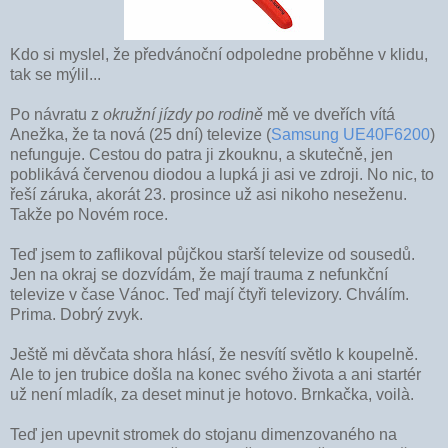
Kdo si myslel, že předvánoční odpoledne proběhne v klidu,
tak se mýlil...
Po návratu z
okružní jízdy po rodině
mě ve dveřích vítá
Anežka, že ta nová (25 dní) televize (
Samsung UE40F6200
)
nefunguje. Cestou do patra ji zkouknu, a skutečně, jen
poblikává červenou diodou a lupká ji asi ve zdroji. No nic, to
řeší záruka, akorát 23. prosince už asi nikoho neseženu.
Takže po Novém roce.
Teď jsem to zaflikoval půjčkou starší televize od sousedů.
Jen na okraj se dozvídám, že mají trauma z nefunkční
televize v čase Vánoc. Teď mají čtyři televizory. Chválím.
Prima. Dobrý zvyk.
Ještě mi děvčata shora hlásí, že nesvítí světlo k koupelně.
Ale to jen trubice došla na konec svého života a ani startér
už není mladík, za deset minut je hotovo. Brnkačka, voilà.
Teď jen upevnit stromek do stojanu dimenzovaného na