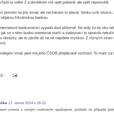
chybí to velké Z a dovětkem mě opět pobavili, ale opět nepomohli.
ci provést na jiný email, ale nechávám to plavat. Venku svítí slunce
n nějakou fríkulínskou bankou.
internetové bankovnictví vypadá dost příšerně. Ne tedy že by oku nela
 jak se v něm budou orientovat starší a slabozrací to opravdu netuš
sou obrázky, ale to zjistíte až na ně najedete myškou. Z různých stran 
ivní.
kolegovi smál, jaké má
jeho
ČSOB přeplácané rozhraní. To mám za t
15
očka
17. února 2014 v 16:21
jsem zrovna s novým rozhraním spokojená, protože mi připadá jed