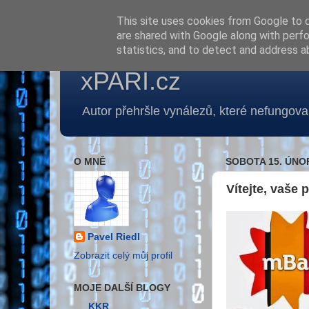
This site uses cookies from Google to de
are shared with Google along with perfo
statistics, and to detect and address a
xPARI.cz
Autor přehršle vynálezů, které nefungoval
O MNĚ
SOBOTA 15. ÚNO
Vítejte, vaše
Pavel Riedl
Zobrazit celý můj profil
MOJE DALŠÍ BLOGY
KKR