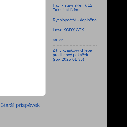
Pavlík staví skleník 12.
Tak už sklízíme...
Rychlopočtář - doplněno
Lowa KODY GTX
mExit
Žitný kváskový chleba
pro litinový pekáček
(rev. 2025-01-30)
Starší příspěvek