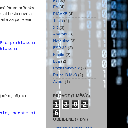
Psi
(5)
EV
(4)
ívané fórum mBanky
slat heslo nové a
PICAXE
(4)
il a za pár vteřin
Tesla
(4)
3D
(3)
Android
(3)
Netduino
(3)
Pro přihlášení
ESP 32
(2)
hlášení
Kindle
(2)
Lua
(2)
Poznámkovník
(2)
Prusa i3 Mk3
(2)
Azure
(1)
jméno, příjmení,
PROVOZ (1 MĚSÍC)
1
3
0
2
6
slo, nechte si
OBLÍBENÉ (7 DNÍ)