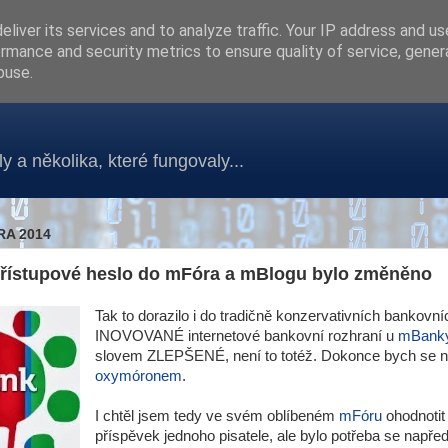
liver its services and to analyze traffic. Your IP address and u
rmance and security metrics to ensure quality of service, gene
buse.
y a několika, které fungovaly...
RA 2014
 přístupové heslo do mFóra a mBlogu bylo změněno
Tak to dorazilo i do tradičně konzervativních bankovn
INOVOVANÉ internetové bankovní rozhraní u
mBank
slovem ZLEPŠENÉ, není to totéž. Dokonce bych se nebá
oxymóronem
.
I chtěl jsem tedy ve svém oblíbeném
mFóru
ohodnoti
příspěvek jednoho pisatele, ale bylo potřeba se napřed p