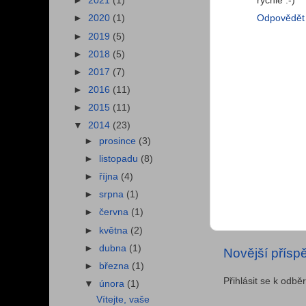
rychlé :-)
►
2021
(1)
Odpovědět
►
2020
(1)
►
2019
(5)
►
2018
(5)
►
2017
(7)
►
2016
(11)
►
2015
(11)
▼
2014
(23)
►
prosince
(3)
►
listopadu
(8)
►
října
(4)
►
srpna
(1)
►
června
(1)
►
května
(2)
►
dubna
(1)
Novější přísp
►
března
(1)
Přihlásit se k odbě
▼
února
(1)
Vítejte, vaše