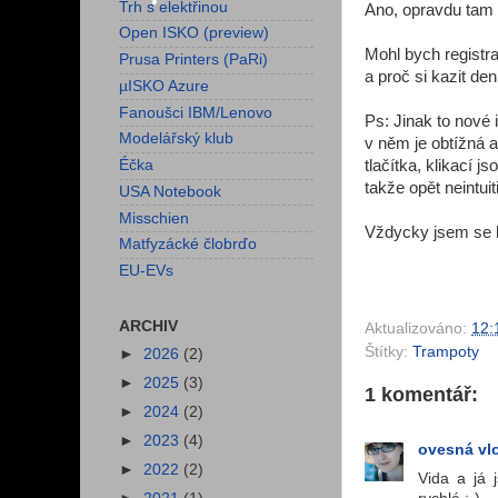
Trh s elektřinou
Ano, opravdu tam 
Open ISKO (preview)
Mohl bych registra
Prusa Printers (PaRi)
a proč si kazit de
µISKO Azure
Fanoušci IBM/Lenovo
Ps: Jinak to nové 
Modelářský klub
v něm je obtížná a
tlačítka, klikací j
Éčka
takže opět neintuit
USA Notebook
Misschien
Vždycky jsem se 
Matfyzácké člobrďo
EU-EVs
ARCHIV
Aktualizováno:
12:
Štítky:
Trampoty
►
2026
(2)
►
2025
(3)
1 komentář:
►
2024
(2)
►
2023
(4)
ovesná vl
►
2022
(2)
Vida a já 