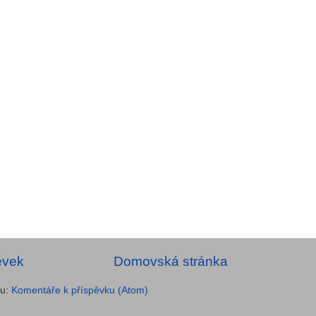
ěvek
Domovská stránka
ru:
Komentáře k příspěvku (Atom)