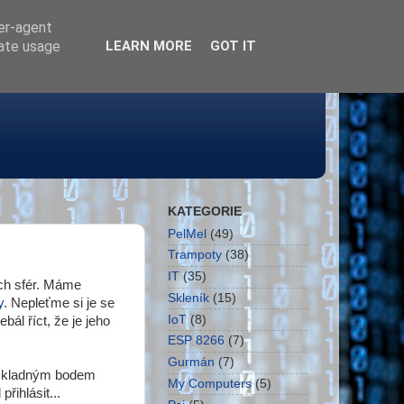
ser-agent
rate usage
LEARN MORE
GOT IT
KATEGORIE
PelMel
(49)
Trampoty
(38)
IT
(35)
ích sfér. Máme
Skleník
(15)
y
. Nepleťme si je se
IoT
(8)
l říct, že je jeho
ESP 8266
(7)
Gurmán
(7)
t kladným bodem
My Computers
(5)
řihlásit...