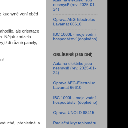
Auta na elektriku jsou
nesmysl! (rev. 2025-01-
24)
, z kuchyně voní oběd
Oprava AEG-Electrolux
Lavamat 66610
hodilo, ale orientace
IBC 1000L - moje vodní
ím. Nějak zmizela
hospodářství (doplněno)
vyjíždí různé panely,
OBLÍBENÉ (365 DNÍ)
o!
Auta na elektriku jsou
nesmysl! (rev. 2025-01-
24)
Oprava AEG-Electrolux
Lavamat 66610
IBC 1000L - moje vodní
hospodářství (doplněno)
Oprava UNOLD 68415
noduché, přehledné a
Radiační kryt teploměru