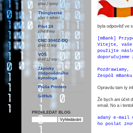
před 2 týdny
Thingiverse
před 6 měsíci
byla odpověď ve 
Pilot 24
před 8 lety
[mBank] Przyp
CNC 3040Z-DQ
Vítejte, vaše
před 11 lety
použijte násl
VOŠ
doporučujeme 
před 12 lety
Zápisky
Pozdrawiamy,
zodpovědného
Zespół mBank
kynologa
Průša Printers
Opravdu tam ty inf
GitHub
Že bych ani účet d
email. No a i tent
PROHLEDAT BLOG
adaný e-mail 
ho poslat zno