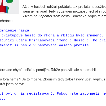
Ač si v heslech udržuji pořádek, tak pro léta nepouž
jsem je nenašel. Tedy využívám možnost nechat si po
klikám na
Zapoměl jsem heslo
. Brnkačka, vyplním ema
schránce:
omnienie hasła
 přístupové heslo do mFóra a mBlogu bylo změněno. 
edující údaje Přihlašovací jméno : Heslo : .Po při
změnit si heslo v nastavení vašeho profile.
u
ormace chybí, polštinu pomíjím. Takže pobavili, ale nepomohli...
o fóra neměl? Je to možné. Zkouším tedy založit nový účet, vyplňuji 
okrát jsem odbyt:
už byl u nás registrovaný. Pokud jste zapomněli he
vu.