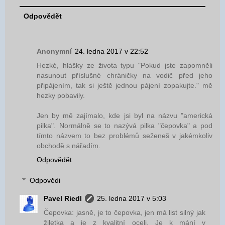
Odpovědět
Anonymní
24. ledna 2017 v 22:52
Hezké, hlášky ze života typu "Pokud jste zapomněli
nasunout příslušné chráničky na vodič před jeho
připájením, tak si ještě jednou pájení zopakujte." mě
hezky pobavily.
Jen by mě zajímalo, kde jsi byl na názvu "americká
pilka". Normálně se to nazývá pilka "čepovka" a pod
tímto názvem to bez problémů seženeš v jakémkoliv
obchodě s nářadím.
Odpovědět
Odpovědi
Pavel Riedl
25. ledna 2017 v 5:03
Čepovka: jasně, je to čepovka, jen má list silný jak
žiletka a je z kvalitní oceli. Je k mání v