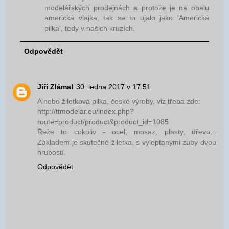
modelářských prodejnách a protože je na obalu
americká vlajka, tak se to ujalo jako 'Americká
pilka', tedy v našich kruzích.
Odpovědět
Jiří Zlámal
30. ledna 2017 v 17:51
A nebo žiletková pilka, české výroby, viz třeba zde:
http://ttmodelar.eu/index.php?
route=product/product&product_id=1085
Řeže to cokoliv - ocel, mosaz, plasty, dřevo...
Základem je skutečně žiletka, s vyleptanými zuby dvou
hrubostí.
Odpovědět