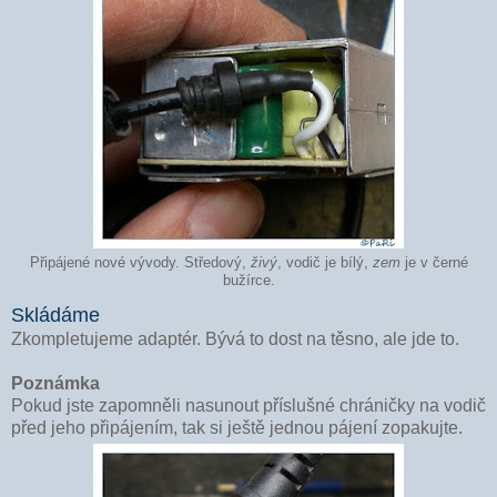
Připájené nové vývody. Středový,
živý
, vodič je bílý,
zem
je v černé
bužírce.
Skládáme
Zkompletujeme adaptér. Bývá to dost na těsno, ale jde to.
Poznámka
Pokud jste zapomněli nasunout příslušné chráničky na vodič
před jeho připájením, tak si ještě jednou pájení zopakujte.