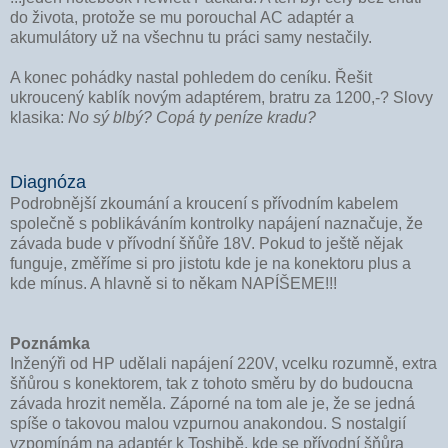
do života, protože se mu porouchal AC adaptér a
akumulátory už na všechnu tu práci samy nestačily.
A konec pohádky nastal pohledem do ceníku. Řešit
ukroucený kablík novým adaptérem, bratru za 1200,-? Slovy
klasika:
No sý blbý? Copá ty peníze kradu?
Diagnóza
Podrobnější zkoumání a kroucení s přívodním kabelem
společně s poblikáváním kontrolky napájení naznačuje, že
závada bude v přívodní šňůře 18V. Pokud to ještě nějak
funguje, změříme si pro jistotu kde je na konektoru plus a
kde mínus. A hlavně si to někam NAPÍŠEME!!!
Poznámka
Inženýři od HP udělali napájení 220V, vcelku rozumně, extra
šňůrou s konektorem, tak z tohoto směru by do budoucna
závada hrozit neměla. Záporné na tom ale je, že se jedná
spíše o takovou malou vzpurnou anakondou. S nostalgií
vzpomínám na adaptér k Toshibě, kde se přívodní šňůra