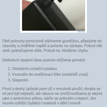
Obě poloviny provizorně stáhneme gumičkou, připojíme do
zásuvky a změříme napětí a polaritu na výstupu. Pokud vše
sedí, pokračujeme dále. Pokud ne, hledáme chybu.
Definitivní spojení obou polovin můžeme provést:
Omotáním izolační páskou
Vsunutím do smršťovací fólie (modeláři znají)
Slepením
První a druhý způsob jsem již v minulosti použil, dvojka se
mi jeví být nejlepší, ale situace se
smršťovačkama
je stejná
jako s
americkou
pilkou, takže se pokusím o lepení. Jen
musím vyřešit chybějící materiál v dělicí rovině.