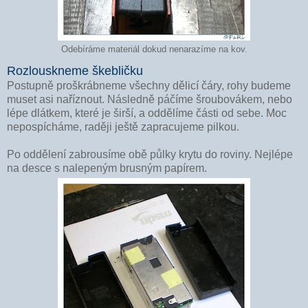
Odebíráme materiál dokud nenarazíme na kov.
Rozlouskneme škebličku
Postupně proškrábneme všechny dělicí čáry, rohy budeme
muset asi naříznout. Následně páčíme šroubovákem, nebo
lépe dlátkem, které je širší, a oddělíme části od sebe. Moc
nepospícháme, raději ještě zapracujeme pilkou.
Po oddělení zabrousíme obě půlky krytu do roviny. Nejlépe
na desce s nalepeným brusným papírem.