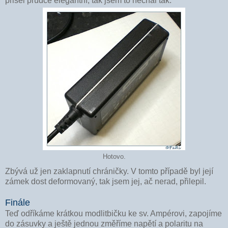
přišel prudce elegantní, tak jsem to nechal tak.
Hotovo.
Zbývá už jen zaklapnutí chráničky. V tomto případě byl její
zámek dost deformovaný, tak jsem jej, ač nerad, přilepil.
Finále
Teď odříkáme krátkou modlitbičku ke sv. Ampérovi, zapojíme
do zásuvky a ještě jednou změříme napětí a polaritu na