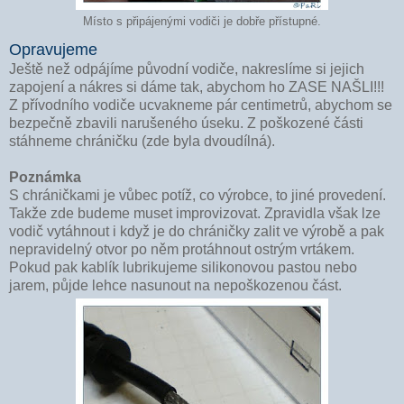
Místo s připájenými vodiči je dobře přístupné.
Opravujeme
Ještě než odpájíme původní vodiče, nakreslíme si jejich
zapojení a nákres si dáme tak, abychom ho ZASE NAŠLI!!!
Z přívodního vodiče ucvakneme pár centimetrů, abychom se
bezpečně zbavili narušeného úseku. Z poškozené části
stáhneme chráničku (zde byla dvoudílná).
Poznámka
S chráničkami je vůbec potíž, co výrobce, to jiné provedení.
Takže zde budeme muset improvizovat. Zpravidla však lze
vodič vytáhnout i když je do chráničky zalit ve výrobě a pak
nepravidelný otvor po něm protáhnout ostrým vrtákem.
Pokud pak kablík lubrikujeme silikonovou pastou nebo
jarem, půjde lehce nasunout na nepoškozenou část.