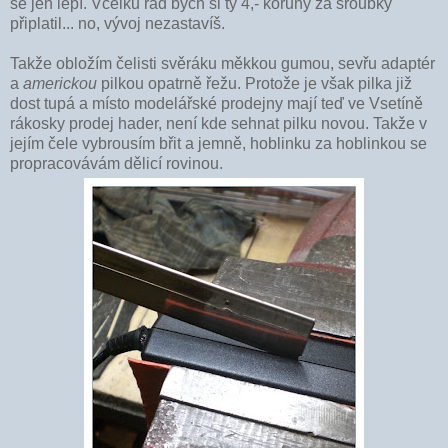
se jen lepí. Vcelku rád bych si ty 4,- koruny za šroubky
připlatil... no, vývoj nezastavíš.
Takže obložím čelisti svěráku měkkou gumou, sevřu adaptér
a
americkou
pilkou opatrně řežu. Protože je však pilka již
dost tupá a místo modelářské prodejny mají teď ve Vsetíně
rákosky prodej hader, není kde sehnat pilku novou. Takže v
jejím čele vybrousím břit a jemně, hoblinku za hoblinkou se
propracovávám dělicí rovinou.