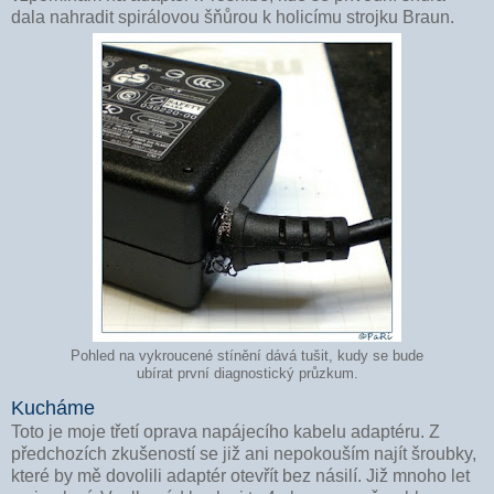
dala nahradit spirálovou šňůrou k holicímu strojku Braun.
Pohled na vykroucené stínění dává tušit, kudy se bude
ubírat první diagnostický průzkum.
Kucháme
Toto je moje třetí oprava napájecího kabelu adaptéru. Z
předchozích zkušeností se již ani nepokouším najít šroubky,
které by mě dovolili adaptér otevřít bez násilí. Již mnoho let