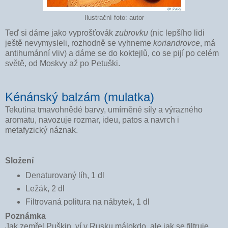
Ilustrační foto: autor
Teď si dáme jako vyprošťovák
zubrovku
(nic lepšího lidi
ještě nevymysleli, rozhodně se vyhneme
koriandrovce
, má
antihumánní vliv) a dáme se do koktejlů, co se pijí po celém
světě, od Moskvy až po Petuški.
Kénánský balzám (mulatka)
Tekutina tmavohnědé barvy, umírněné síly a výrazného
aromatu, navozuje
rozmar, ideu, patos a navrch i
metafyzický náznak.
Složení
Denaturovaný líh, 1 dl
Ležák, 2 dl
Filtrovaná politura na nábytek, 1 dl
Poznámka
Jak zemřel Puškin, ví v Rusku málokdo, ale jak se filtruje