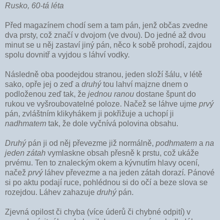
Rusko, 60-tá léta
Před magazínem chodí sem a tam pán, jenž občas zvedne
dva prsty, což značí v dvojom (ve dvou). Do jedné až dvou
minut se u něj zastaví jiný pán, něco k sobě prohodí, zajdou
spolu dovnitř a vyjdou s láhví vodky.
Následně oba poodejdou stranou, jeden složí šálu, v létě
sako, opře jej o zeď a
druhý
tou lahví majzne dnem o
podloženou zeď tak, že
jednou ranou
dostane špunt do
rukou ve vyšroubovatelné poloze. Načež se láhve ujme
prvý
pán, zvláštním klikyhákem ji pokřižuje a uchopí ji
nadhmatem
tak, že dole vyčnívá polovina obsahu.
Druhý
pán ji od něj převezme již normálně,
podhmatem
a
na
jeden zátah
vymlaskne obsah přesně k prstu, což ukáže
prvému. Ten to znaleckým okem a kývnutím hlavy ocení,
načež
prvý
láhev převezme a na jeden zátah dorazí. Pánové
si po aktu podají ruce, pohlédnou si do očí a beze slova se
rozejdou. Láhev zahazuje
druhý
pán.
Zjevná opilost či chyba (více úderů či chybné odpití) v