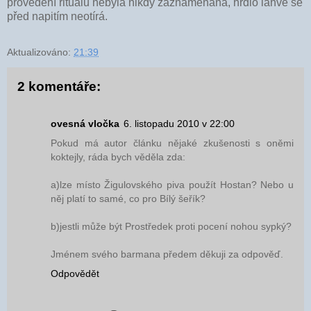
provedení rituálu nebyla nikdy zaznamenána, hrdlo láhve se
před napitím neotírá.
Aktualizováno:
21:39
2 komentáře:
ovesná vločka
6. listopadu 2010 v 22:00
Pokud má autor článku nějaké zkušenosti s oněmi
koktejly, ráda bych věděla zda:
a)lze místo Žigulovského piva použít Hostan? Nebo u
něj platí to samé, co pro Bílý šeřík?
b)jestli může být Prostředek proti pocení nohou sypký?
Jménem svého barmana předem děkuji za odpověď.
Odpovědět