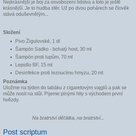
Nejkrásnější je boj za osvobození lidstva a toto je ještě
krásnější. Je to h
udba sfér.
Už po dvou pohárech se člověk
stává oduševnělým...
Složení
Pivo Žigulovské, 1 dl
Šampón Sadko - bohatý host, 30 ml
Šampón proti lupům, 70 ml
Lepidlo BF, 15 ml
Desinfekce proti lezoucímu hmyzu, 20 ml
Poznámka
Uložme na týden do tabáku z cigaretovým vajglů a pak se
může nosit na stůl. Pijeme
plnými hlty s východem první
hvězdy.
Na bratrství děťátka, na bratrství...
Post scriptum