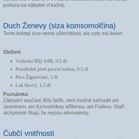
politura na nábytek ví každý.
Duch Ženevy (slza komsomolčina)
Tento koktejl sice nemá ušlechtilost, ale zato má buket.
Složení
Voňavka Bílý šeřík, 0.5 dl
Prostředek proti pocení nohou, 0.5 dl
Pivo Žigulovské, 2 dl
Lak lihový, 1.5 dl
Poznámka
Základní součást, Bílý šeřík, není možné nahradit ani
Jasmínem, ani Konvalinkou stříbrnou, ani Fialkou. Staří
alchymisté říkají, že
nejsou ekvivalenty
.
Čubčí vnitřnosti