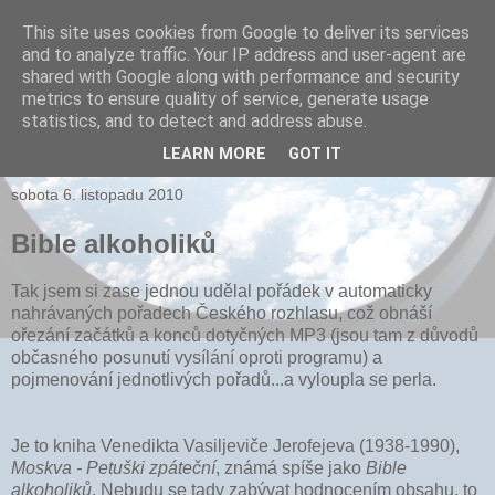
This site uses cookies from Google to deliver its services
and to analyze traffic. Your IP address and user-agent are
xPARI.cz
shared with Google along with performance and security
metrics to ensure quality of service, generate usage
Autor přehršle vynálezů, které nefungovaly a několika, které
statistics, and to detect and address abuse.
fungovaly...
LEARN MORE
GOT IT
sobota 6. listopadu 2010
Bible alkoholiků
Tak jsem si zase jednou udělal pořádek v automaticky
nahrávaných pořadech Českého rozhlasu, což obnáší
ořezání začátků a konců dotyčných MP3 (jsou tam z důvodů
občasného posunutí vysílání oproti programu) a
pojmenování jednotlivých pořadů...a vyloupla se perla.
Je to kniha Venedikta Vasiljeviče Jerofejeva (1938-1990),
Moskva - Petuški zpáteční
, známá spíše jako
Bible
alkoholiků
. Nebudu se tady zabývat hodnocením obsahu, to