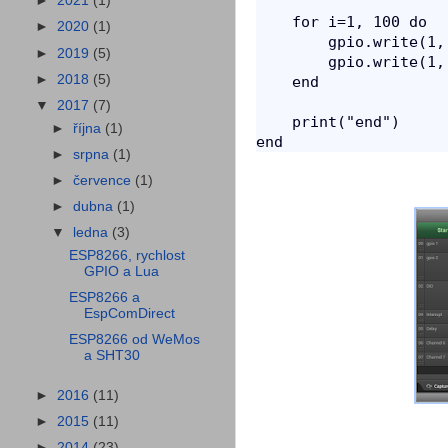
►
2021
(1)
    for i=1, 100 do

►
2020
(1)
        gpio.write(1, 
►
2019
(5)
        gpio.write(1, 
►
2018
(5)
    end

▼
2017
(7)
    print("end")

►
října
(1)
►
srpna
(1)
►
července
(1)
►
dubna
(1)
▼
ledna
(3)
ESP8266, rychlost
GPIO a Lua
ESP8266 a
EspComDirect
ESP8266 od WeMos
a SHT30
►
2016
(11)
►
2015
(11)
►
2014
(23)