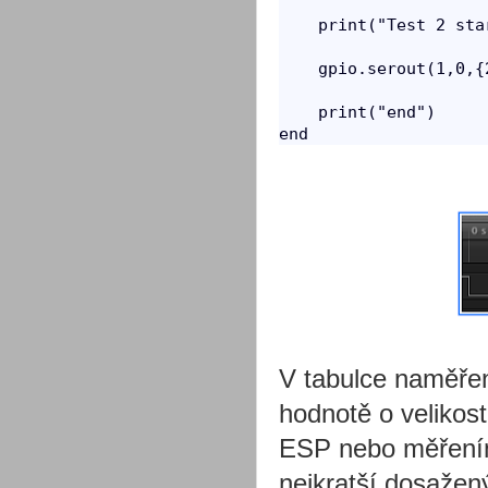
    print("Test 2 star
    gpio.serout(1,0,{
    print("end")

V tabulce naměřen
hodnotě o velikost
ESP nebo měřením 
nejkratší dosažený