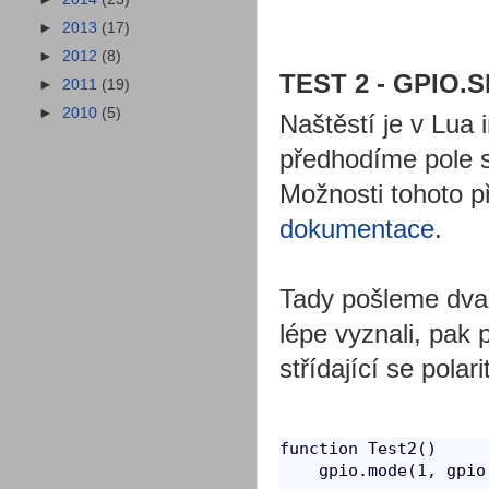
►
2013
(17)
►
2012
(8)
TEST 2 - GPIO.S
►
2011
(19)
►
2010
(5)
Naštěstí je v Lua 
předhodíme pole 
Možnosti tohoto p
dokumentace
.
Tady pošleme dva 
lépe vyznali, pak
střídající se polari
function Test2()

    gpio.mode(1, gpio