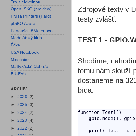
Trh s elektřinou
Zdrojové texty v L
Open ISKO (preview)
Prusa Printers (PaRi)
testy zvlášť.
µISKO Azure
Fanoušci IBM/Lenovo
Modelářský klub
TEST 1 - GPIO.WR
Éčka
USA Notebook
Shodíme, nahodím
Misschien
Matfyzácké člobrďo
tomu nám slouží př
EU-EVs
dostaneme na 320
bída.
ARCHIV
►
2026
(2)
►
2025
(3)
function Test1()

►
2024
(2)
    gpio.mode(1, gpio
►
2023
(4)
►
2022
(2)
    print("Test 1 star