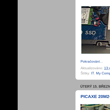
Pokračování...
Aktualizováno:
13:
Štítky:
IT
,
My Comp
ÚTERÝ 15. BŘEZN
PICAXE 20M2+