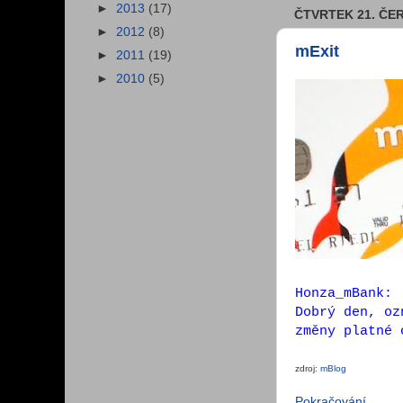
►
2013
(17)
ČTVRTEK 21. ČE
►
2012
(8)
mExit
►
2011
(19)
►
2010
(5)
Honza_mBank:
Dobrý den, oz
změny platné 
zdroj:
mBlog
Pokračování...