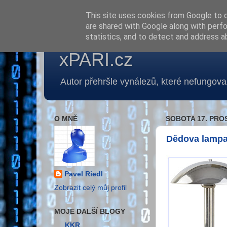
This site uses cookies from Google to de
are shared with Google along with perfo
statistics, and to detect and address a
xPARI.cz
Autor přehršle vynálezů, které nefungoval
O MNĚ
SOBOTA 17. PRO
Dědova lamp
Pavel Riedl
Zobrazit celý můj profil
MOJE DALŠÍ BLOGY
KKR