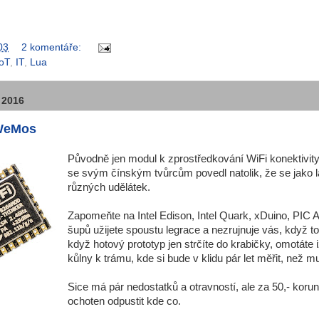
03
2 komentáře:
IoT
,
IT
,
Lua
 2016
WeMos
Původně jen modul k zprostředkování WiFi konektivity
se svým čínským tvůrcům povedl natolik, že se jako l
různých udělátek.
Zapomeňte na Intel Edison, Intel Quark, xDuino, PIC A
šupů užijete spoustu legrace a nezrujnuje vás, když t
když hotový prototyp jen strčíte do krabičky, omotáte i
kůlny k trámu, kde si bude v klidu pár let měřit, než m
Sice má pár nedostatků a otravností, ale za 50,- kor
ochoten odpustit kde co.