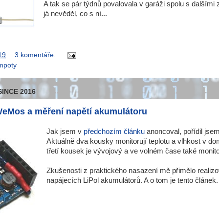
A tak se pár týdnů povalovala v garáži spolu s dalšími 
já nevěděl, co s ní...
19
3 komentáře:
mpoty
SINCE 2016
eMos a měření napětí akumulátoru
Jak jsem v
předchozím článku
anoncoval, pořídil jse
Aktuálně dva kousky monitorují teplotu a vlhkost v do
třetí kousek je vývojový a ve volném čase také monito
Zkušenosti z praktického nasazení mě přimělo realizo
napájecích LiPol akumulátorů. A o tom je tento článek.