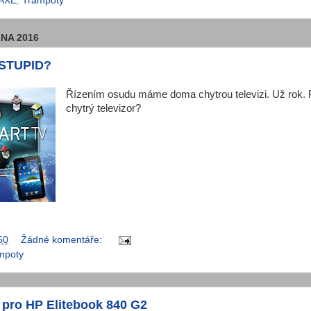
AXE
,
Trampoty
NA 2016
STUPID?
Řízením osudu máme doma chytrou televizi. Už rok. Po
chytrý televizor?
50
Žádné komentáře:
mpoty
ro HP Elitebook 840 G2