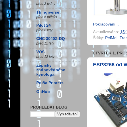
před 2 týdny
Thingiverse
před 6 měsíci
Pokračování...
Pilot 24
před 8 lety
Aktualizováno:
15:
Štítky:
PelMel
,
Tra
CNC 3040Z-DQ
před 11 lety
VOŠ
ČTVRTEK 1. PRO
před 12 lety
ESP8266 od W
Zápisky
zodpovědného
kynologa
Průša Printers
GitHub
PROHLEDAT BLOG