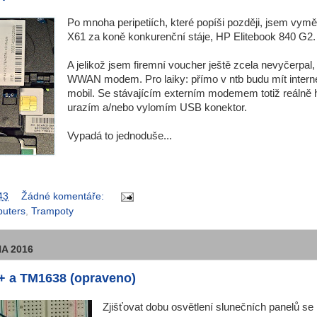
Po mnoha peripetiích, které popíši později, jsem vym
X61 za koně konkurenční stáje, HP Elitebook 840 G2.
A jelikož jsem firemní voucher ještě zcela nevyčerpal, d
WWAN modem. Pro laiky: přímo v ntb budu mít interne
mobil. Se stávajícím externím modemem totiž reálně hr
urazím a/nebo vylomím USB konektor.
Vypadá to jednoduše...
43
Žádné komentáře:
uters
,
Trampoty
A 2016
 a TM1638 (opraveno)
Zjišťovat dobu osvětlení slunečních panelů s