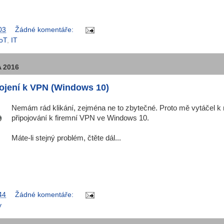
03
Žádné komentáře:
IoT
,
IT
 2016
pojení k VPN (Windows 10)
Nemám rád klikání, zejména ne to zbytečné. Proto mě vytáčel k 
připojování k firemní VPN ve Windows 10.
Máte-li stejný problém, čtěte dál...
44
Žádné komentáře:
y