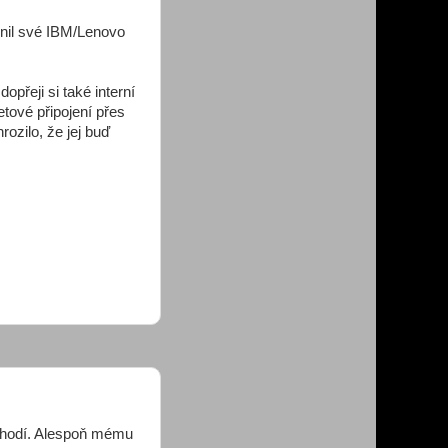
ěnil své IBM/Lenovo
opřeji si také interní
tové připojení přes
ozilo, že jej buď
e hodí. Alespoň mému