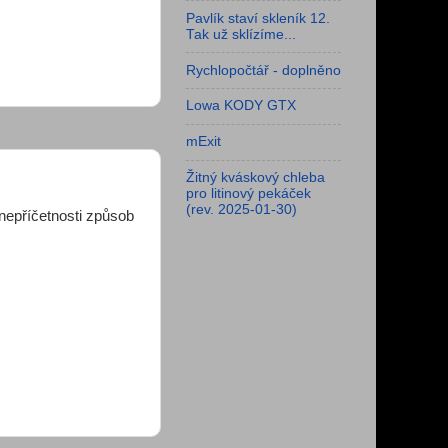
Pavlík staví skleník 12.
Tak už sklízíme...
Rychlopočtář - doplněno
Lowa KODY GTX
mExit
Žitný kváskový chleba
pro litinový pekáček
(rev. 2025-01-30)
nepříčetnosti způsob