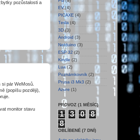
Psi
(5)
zbytky pozůstalosti a
EV
(4)
PICAXE
(4)
Tesla
(4)
3D
(3)
Android
(3)
Netduino
(3)
ESP 32
(2)
Kindle
(2)
Lua
(2)
Poznámkovník
(2)
Prusa i3 Mk3
(2)
m si pár WeMosů.
Azure
(1)
mě (popíšu později),
ruje.
PROVOZ (1 MĚSÍC)
vat monitor stavu
1
3
0
8
8
OBLÍBENÉ (7 DNÍ)