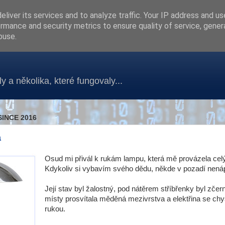
liver its services and to analyze traffic. Your IP address and u
rmance and security metrics to ensure quality of service, gene
buse.
y a několika, které fungovaly...
SINCE 2016
a
Osud mi přivál k rukám lampu, která mě provázela cel
Kdykoliv si vybavím svého dědu, někde v pozadí nenáp
Její stav byl žalostný, pod nátěrem stříbřenky byl zčern
místy prosvítala měděná mezivrstva a elektřina se chy
rukou.