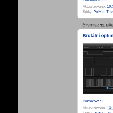
Aktualizováno:
19:
Štítky:
PelMel
,
Tra
ČTVRTEK 31. BŘ
Brutální opti
Pokračování...
Aktualizováno:
13: