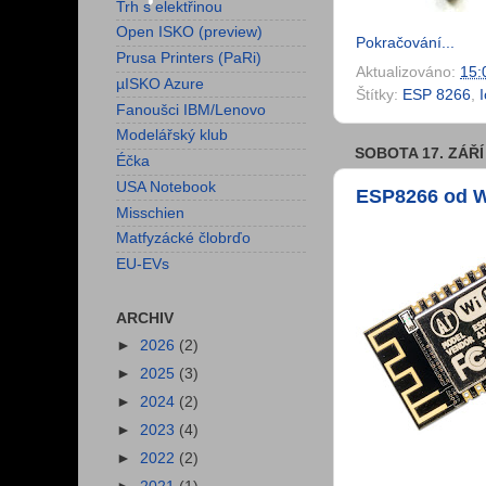
Trh s elektřinou
Open ISKO (preview)
Pokračování...
Prusa Printers (PaRi)
Aktualizováno:
15:
µISKO Azure
Štítky:
ESP 8266
,
Fanoušci IBM/Lenovo
Modelářský klub
SOBOTA 17. ZÁŘÍ
Éčka
USA Notebook
ESP8266 od 
Misschien
Matfyzácké člobrďo
EU-EVs
ARCHIV
►
2026
(2)
►
2025
(3)
►
2024
(2)
►
2023
(4)
►
2022
(2)