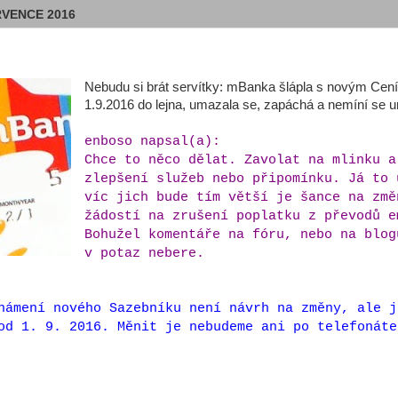
RVENCE 2016
Nebudu si brát servítky: mBanka šlápla s novým Cen
1.9.2016 do lejna, umazala se, zapáchá a nemíní se u
enboso napsal(a):
Chce to něco dělat.
Zavolat na mlinku a
zlepšení služeb nebo
připomínku. Já to 
víc jich bude tím větší
je šance na změ
žádostí na zrušení poplatku z převodů e
Bohužel komentáře na fóru, nebo na blog
v potaz nebere.
námení nového Sazebníku není návrh na změny, ale j
od 1. 9. 2016. Měnit je nebudeme ani po telefonát