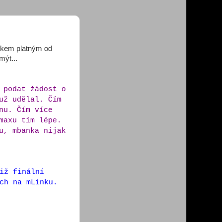
íkem platným od
mýt...
 podat žádost o
už udělal. Čím
nu. Čím více
maxu tím lépe.
u, mbanka nijak
iž finální
ech na mLinku.