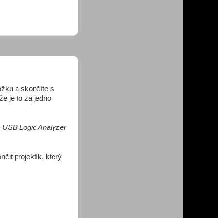
ožku a skončíte s
že je to za jedno
e
USB Logic Analyzer
čit projektík, který