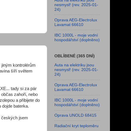
Auta na elektriku jsou
nesmysl! (rev. 2025-01-
24)
Oprava AEG-Electrolux
Lavamat 66610
IBC 1000L - moje vodní
hospodářství (doplněno)
OBLÍBENÉ (365 DNÍ)
 jiným kontrolérům
Auta na elektriku jsou
nesmysl! (rev. 2025-01-
avina šíří světem
24)
Oprava AEG-Electrolux
XE... tady si za pár
Lavamat 66610
o občas zahoří, nebo
zolepou a přibijete do
IBC 1000L - moje vodní
hospodářství (doplněno)
u dojde baterka.
Oprava UNOLD 68415
un českých jsem
Radiační kryt teploměru