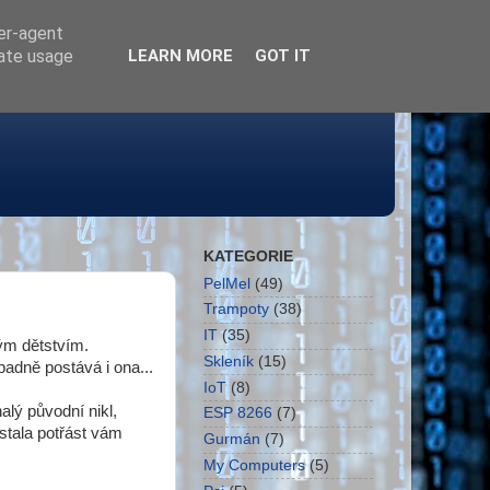
ser-agent
rate usage
LEARN MORE
GOT IT
KATEGORIE
PelMel
(49)
Trampoty
(38)
IT
(35)
ým dětstvím.
Skleník
(15)
adně postává i ona...
IoT
(8)
alý původní nikl,
ESP 8266
(7)
stala potřást vám
Gurmán
(7)
My Computers
(5)