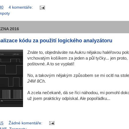
30
4 komentáře:
mpoty
EZNA 2016
malizace kódu za použití logického analyzátoru
Znáte to, objednáváte na Aukru nějakou haléřovou pol
vrchovatým košíkem za jeden a půl tyčky... jen proto, 
poštovné. A to se vyplatí!
No, a takovým nějakým způsobem se mi ocitl na stol
24M 8Ch
.
A zcela nečekaně, dá se říci náhodou, mi pomohl dokon
už jsem prakticky odpískal. Ale popořádku...
15
Žádné komentáře: