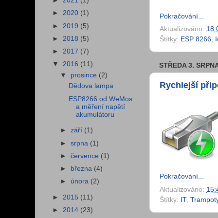
►
2021
(1)
►
2020
(1)
Pokračování...
►
2019
(5)
Aktualizováno:
18:
►
2018
(5)
Štítky:
ESP 8266
,
►
2017
(7)
▼
2016
(11)
STŘEDA 3. SRPNA
▼
prosince
(2)
Rychlejší při
Dědova lampa
ESP8266 od WeMos
a měření napětí
akumulátoru
►
září
(1)
►
srpna
(1)
►
července
(1)
►
března
(4)
Pokračování...
►
února
(2)
Aktualizováno:
15:
►
2015
(11)
Štítky:
IT
,
Trampot
►
2014
(23)