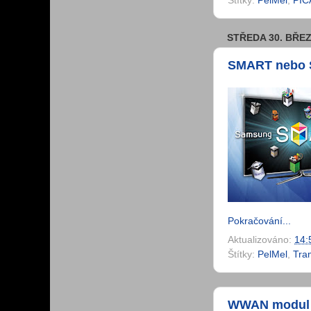
Štítky:
PelMel
,
PIC
STŘEDA 30. BŘEZ
SMART nebo 
Pokračování...
Aktualizováno:
14:
Štítky:
PelMel
,
Tra
WWAN modul p