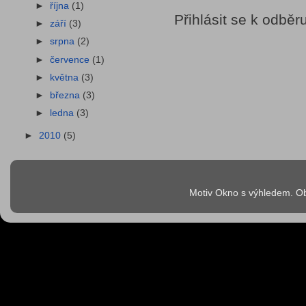
►
října
(1)
Přihlásit se k odběr
►
září
(3)
►
srpna
(2)
►
července
(1)
►
května
(3)
►
března
(3)
►
ledna
(3)
►
2010
(5)
Motiv Okno s výhledem. Ob