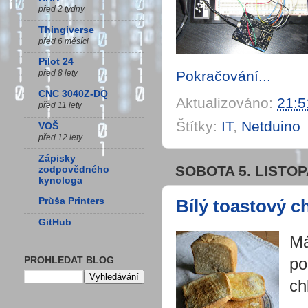
před 2 týdny
Thingiverse
před 6 měsíci
Pilot 24
Pokračování...
před 8 lety
CNC 3040Z-DQ
Aktualizováno:
21:5
před 11 lety
Štítky:
IT
,
Netduino
VOŠ
před 12 lety
Zápisky
SOBOTA 5. LISTOP
zodpovědného
kynologa
Bílý toastový c
Průša Printers
GitHub
Má
PROHLEDAT BLOG
po
ch