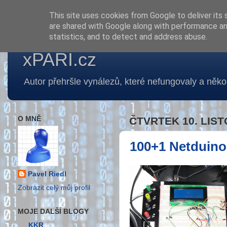
This site uses cookies from Google to deliver its 
are shared with Google along with performance and
statistics, and to detect and address abuse.
xPARI.cz
Autor přehršle vynálezů, které nefungovaly a několi
O MNĚ
ČTVRTEK 10. LIST
100+1 Netduino 
Pavel Riedl
Zobrazit celý můj profil
MOJE DALŠÍ BLOGY
KKR