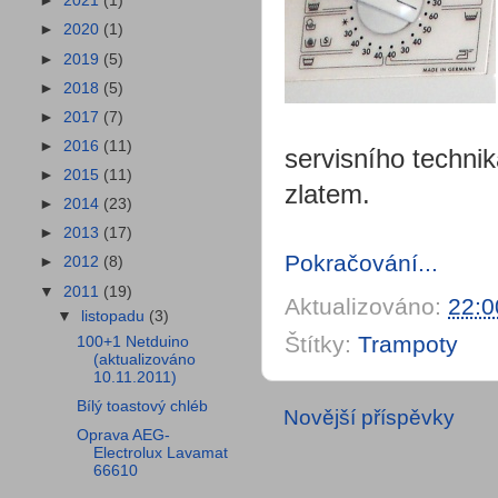
►
2021
(1)
►
2020
(1)
►
2019
(5)
►
2018
(5)
►
2017
(7)
►
2016
(11)
servisního technik
►
2015
(11)
zlatem.
►
2014
(23)
►
2013
(17)
Pokračování...
►
2012
(8)
▼
2011
(19)
Aktualizováno:
22:0
▼
listopadu
(3)
Štítky:
Trampoty
100+1 Netduino
(aktualizováno
10.11.2011)
Bílý toastový chléb
Novější příspěvky
Oprava AEG-
Electrolux Lavamat
66610