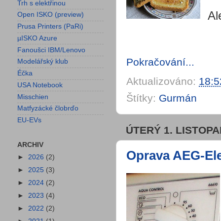
Trh s elektřinou
Al
Open ISKO (preview)
Prusa Printers (PaRi)
µISKO Azure
Fanoušci IBM/Lenovo
Pokračování...
Modelářský klub
Éčka
Aktualizováno:
18:5
USA Notebook
Štítky:
Gurmán
Misschien
Matfyzácké člobrďo
EU-EVs
ÚTERÝ 1. LISTOPA
ARCHIV
Oprava AEG-Ele
►
2026
(2)
►
2025
(3)
►
2024
(2)
►
2023
(4)
►
2022
(2)