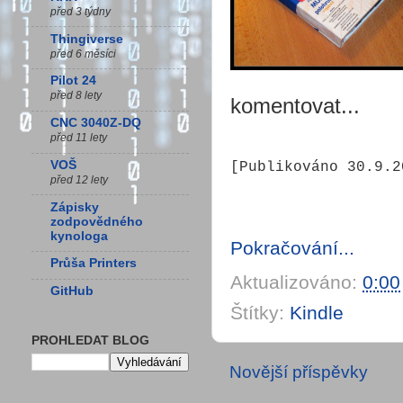
před 3 týdny
Thingiverse
před 6 měsíci
Pilot 24
před 8 lety
komentovat...
CNC 3040Z-DQ
před 11 lety
VOŠ
[Publikováno 30.9.2
před 12 lety
Zápisky
zodpovědného
kynologa
Pokračování...
Průša Printers
Aktualizováno:
0:00
GitHub
Štítky:
Kindle
PROHLEDAT BLOG
Novější příspěvky