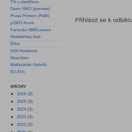
Trh s elektřinou
Open ISKO (preview)
Prusa Printers (PaRi)
Přihlásit se k odběr
µISKO Azure
Fanoušci IBM/Lenovo
Modelářský klub
Éčka
USA Notebook
Misschien
Matfyzácké člobrďo
EU-EVs
ARCHIV
►
2026
(2)
►
2025
(3)
►
2024
(2)
►
2023
(4)
►
2022
(2)