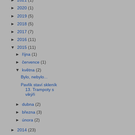
►
2021
(1)
►
2020
(1)
►
2019
(5)
►
2018
(5)
►
2017
(7)
►
2016
(11)
▼
2015
(11)
►
října
(1)
►
července
(1)
▼
května
(2)
Bylo, nebylo...
Pavlík staví skleník
13. Trampoty s
vikýři
►
dubna
(2)
►
března
(3)
►
února
(2)
►
2014
(23)