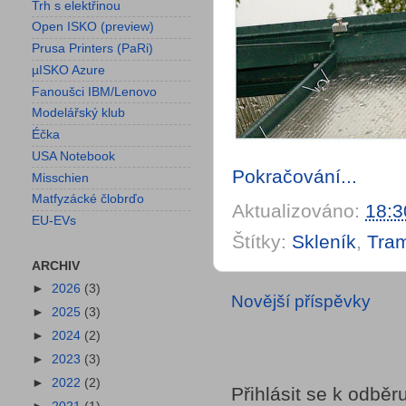
Trh s elektřinou
Open ISKO (preview)
Prusa Printers (PaRi)
µISKO Azure
Fanoušci IBM/Lenovo
Modelářský klub
Éčka
USA Notebook
Pokračování...
Misschien
Matfyzácké člobrďo
Aktualizováno:
18:3
EU-EVs
Štítky:
Skleník
,
Tra
ARCHIV
►
2026
(3)
Novější příspěvky
►
2025
(3)
►
2024
(2)
►
2023
(3)
►
2022
(2)
Přihlásit se k odběr