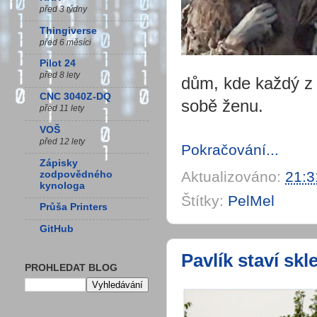
před 3 týdny
Thingiverse
před 6 měsíci
Pilot 24
před 8 lety
dům, kde každý z v
CNC 3040Z-DQ
sobě ženu.
před 11 lety
VOŠ
před 12 lety
Pokračování...
Zápisky
Aktualizováno:
21:3
zodpovědného
kynologa
Štítky:
PelMel
Průša Printers
GitHub
Pavlík staví skl
PROHLEDAT BLOG