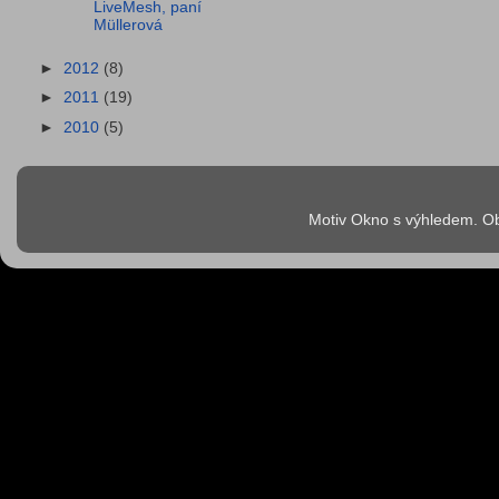
LiveMesh, paní
Müllerová
►
2012
(8)
►
2011
(19)
►
2010
(5)
Motiv Okno s výhledem. Ob