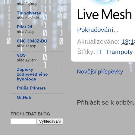
před 2 týdny
Thingiverse
před 6 měsíci
Pilot 24
Pokračování...
před 8 lety
Aktualizováno:
13:1
CNC 3040Z-DQ
před 11 lety
Štítky:
IT
,
Trampoty
VOŠ
před 12 lety
Zápisky
Novější příspěvky
zodpovědného
kynologa
Průša Printers
GitHub
Přihlásit se k odběr
PROHLEDAT BLOG