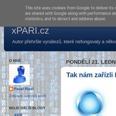
This site uses cookies from Google to deliver its 
are shared with Google along with performance and
statistics, and to detect and address abuse.
xPARI.cz
Autor přehršle vynálezů, které nefungovaly a několi
O MNĚ
PONDĚLÍ 21. LEDN
Tak nám zařízli
Pavel Riedl
Zobrazit celý můj profil
MOJE DALŠÍ BLOGY
KKR