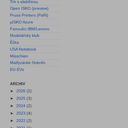
Trh s elektřinou
Open ISKO (preview)
Prusa Printers (PaRi)
µISKO Azure
Fanoušci IBM/Lenovo
Modelářský klub
Éčka
USA Notebook
Misschien
Matfyzácké člobrďo
EU-EVs
ARCHIV
►
2026
(2)
►
2025
(3)
►
2024
(2)
►
2023
(4)
►
2022
(2)