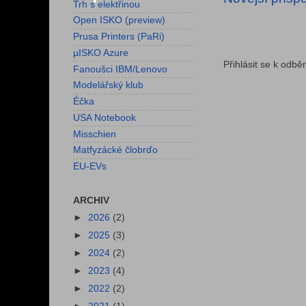
Trh s elektřinou
Open ISKO (preview)
Prusa Printers (PaRi)
µISKO Azure
Přihlásit se k odbě
Fanoušci IBM/Lenovo
Modelářský klub
Éčka
USA Notebook
Misschien
Matfyzácké člobrďo
EU-EVs
ARCHIV
►
2026
(2)
►
2025
(3)
►
2024
(2)
►
2023
(4)
►
2022
(2)