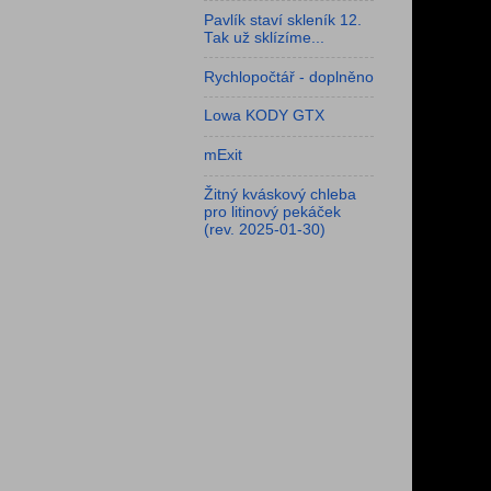
Pavlík staví skleník 12.
Tak už sklízíme...
Rychlopočtář - doplněno
Lowa KODY GTX
mExit
Žitný kváskový chleba
pro litinový pekáček
(rev. 2025-01-30)