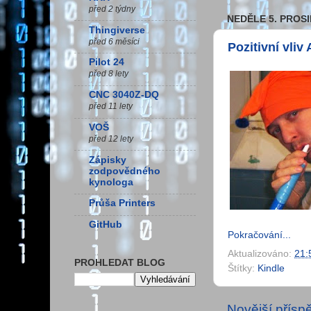
před 2 týdny
NEDĚLE 5. PROSI
Thingiverse
před 6 měsíci
Pozitivní vli
Pilot 24
před 8 lety
CNC 3040Z-DQ
před 11 lety
VOŠ
před 12 lety
Zápisky
zodpovědného
kynologa
Průša Printers
GitHub
Pokračování...
Aktualizováno:
21:
PROHLEDAT BLOG
Štítky:
Kindle
Novější přísp