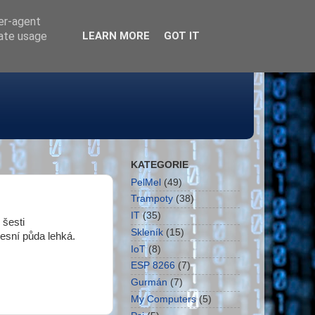
ser-agent
rate usage
LEARN MORE
GOT IT
KATEGORIE
PelMel
(49)
Trampoty
(38)
IT
(35)
 šesti
Skleník
(15)
lesní půda lehká.
IoT
(8)
ESP 8266
(7)
Gurmán
(7)
My Computers
(5)