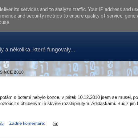
liver its services and to analyze traffic. Your IP address and u
rmance and security metrics to ensure quality of service, gene
buse.
y a několika, které fungovaly...
SINCE 2010
otám s botami nebylo konce, v pátek 10.12.2010 jsem se musel,
po
 rozloučit s oblíbenými a skvěle rozšlápnutými Adidaskami. Budiž jim 
55
Žádné komentáře: