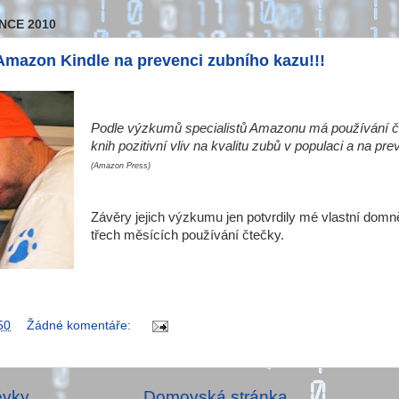
NCE 2010
v Amazon Kindle na prevenci zubního kazu!!!
Podle výzkumů specialistů Amazonu má používání č
knih pozitivní vliv na kvalitu zubů v populaci a na pr
(Amazon Press)
Závěry jejich výzkumu jen potvrdily mé vlastní dom
třech měsících používání čtečky.
50
Žádné komentáře:
ěvky
Domovská stránka