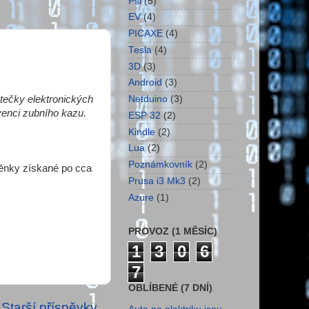
Psi
(5)
EV
(4)
PICAXE
(4)
Tesla
(4)
3D
(3)
Android
(3)
Netduino
(3)
tečky elektronických
evenci zubního kazu.
ESP 32
(2)
Kindle
(2)
Lua
(2)
Poznámkovník
(2)
něnky získané po cca
Prusa i3 Mk3
(2)
Azure
(1)
PROVOZ (1 MĚSÍC)
1
3
0
6
7
OBLÍBENÉ (7 DNÍ)
Starší příspěvky