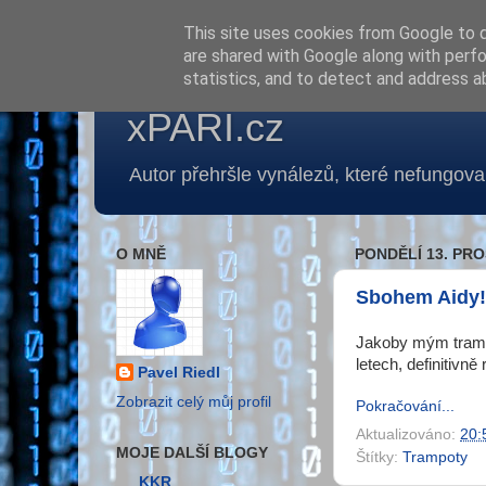
This site uses cookies from Google to de
are shared with Google along with perfo
statistics, and to detect and address a
xPARI.cz
Autor přehršle vynálezů, které nefungoval
O MNĚ
PONDĚLÍ 13. PRO
Sbohem Aidy!
Jakoby mým tramp
letech,
definitivně
Pavel Riedl
Zobrazit celý můj profil
Pokračování...
Aktualizováno:
20:
MOJE DALŠÍ BLOGY
Štítky:
Trampoty
KKR