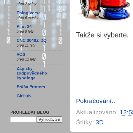
před 2 týdny
Thingiverse
před 6 měsíci
Pilot 24
před 8 lety
Takže si vyberte.
CNC 3040Z-DQ
před 11 lety
VOŠ
před 12 lety
Zápisky
zodpovědného
kynologa
Průša Printers
GitHub
Pokračování...
Aktualizováno:
12:5
PROHLEDAT BLOG
Štítky:
3D