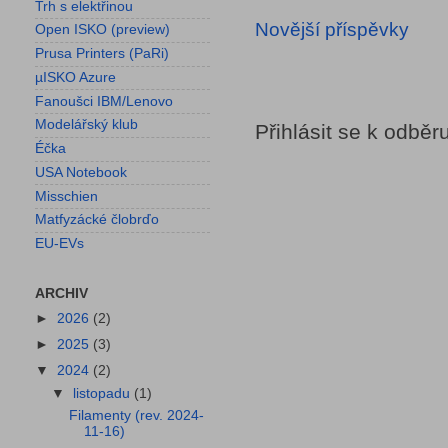
Trh s elektřinou
Novější příspěvky
Open ISKO (preview)
Prusa Printers (PaRi)
µISKO Azure
Fanoušci IBM/Lenovo
Modelářský klub
Přihlásit se k odběr
Éčka
USA Notebook
Misschien
Matfyzácké člobrďo
EU-EVs
ARCHIV
►
2026
(2)
►
2025
(3)
▼
2024
(2)
▼
listopadu
(1)
Filamenty (rev. 2024-
11-16)