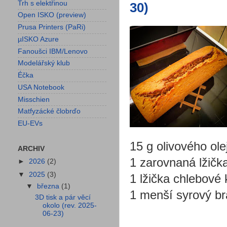
Trh s elektřinou
30)
Open ISKO (preview)
Prusa Printers (PaRi)
µISKO Azure
Fanoušci IBM/Lenovo
Modelářský klub
Éčka
USA Notebook
Misschien
Matfyzácké člobrďo
EU-EVs
15 g olivového ole
ARCHIV
1 zarovnaná lžička
►
2026
(2)
▼
2025
(3)
1 lžička chlebové 
▼
března
(1)
1 menší syrový b
3D tisk a pár věcí
okolo (rev. 2025-
06-23)