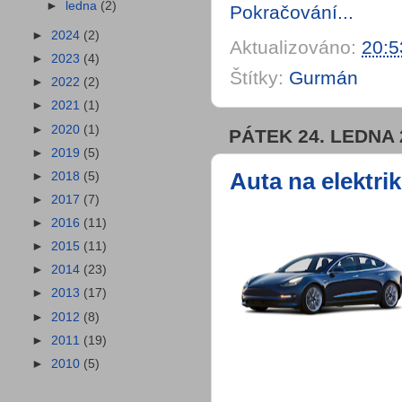
►
ledna
(2)
Pokračování...
►
2024
(2)
Aktualizováno:
20:5
►
2023
(4)
Štítky:
Gurmán
►
2022
(2)
►
2021
(1)
►
2020
(1)
PÁTEK 24. LEDNA 
►
2019
(5)
Auta na elektri
►
2018
(5)
►
2017
(7)
►
2016
(11)
►
2015
(11)
►
2014
(23)
►
2013
(17)
►
2012
(8)
►
2011
(19)
►
2010
(5)