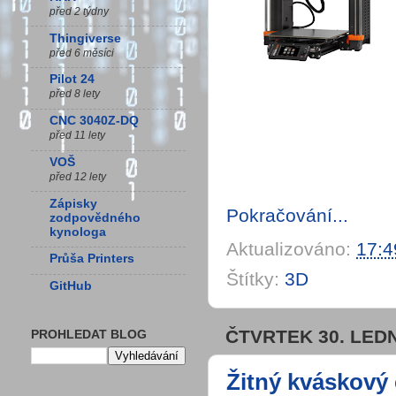
před 2 týdny
Thingiverse
před 6 měsíci
Pilot 24
před 8 lety
CNC 3040Z-DQ
před 11 lety
VOŠ
před 12 lety
Zápisky
Pokračování...
zodpovědného
kynologa
Aktualizováno:
17:4
Průša Printers
Štítky:
3D
GitHub
ČTVRTEK 30. LED
PROHLEDAT BLOG
Žitný kváskový 