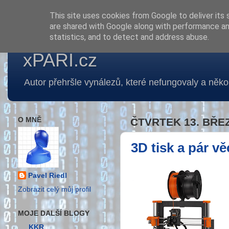
This site uses cookies from Google to deliver its 
are shared with Google along with performance and
statistics, and to detect and address abuse.
xPARI.cz
Autor přehršle vynálezů, které nefungovaly a několi
O MNĚ
ČTVRTEK 13. BŘE
3D tisk a pár vě
Pavel Riedl
Zobrazit celý můj profil
MOJE DALŠÍ BLOGY
KKR