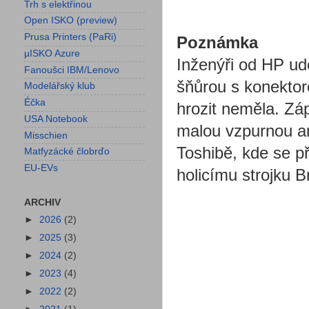
Trh s elektřinou
Open ISKO (preview)
Prusa Printers (PaRi)
Poznámka
µISKO Azure
Inženýři od HP ud
Fanoušci IBM/Lenovo
šňůrou s konekto
Modelářský klub
Éčka
hrozit neměla. Zá
USA Notebook
malou vzpurnou a
Misschien
Toshibě, kde se př
Matfyzácké člobrďo
EU-EVs
holicímu strojku B
ARCHIV
►
2026
(2)
►
2025
(3)
►
2024
(2)
►
2023
(4)
►
2022
(2)