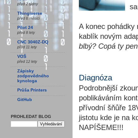
před 2 týdny
sa
Thingiverse
před 6 měsíci
A konec pohádky n
Pilot 24
před 8 lety
kablík novým adap
CNC 3040Z-DQ
blbý? Copá ty pen
před 11 lety
VOŠ
před 12 lety
Zápisky
Diagnóza
zodpovědného
kynologa
Podrobnější zkou
Průša Printers
poblikáváním kont
GitHub
přívodní šňůře 18
jistotu kde je na 
PROHLEDAT BLOG
NAPÍŠEME!!!