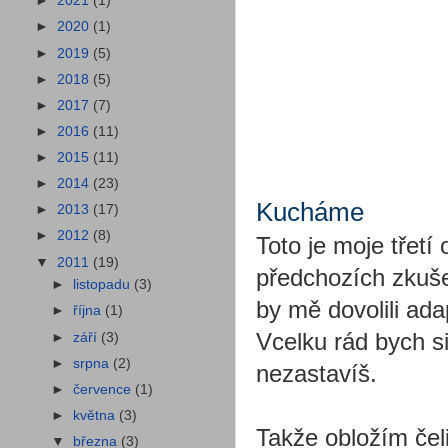
►
2021
(1)
►
2020
(1)
►
2019
(5)
►
2018
(5)
►
2017
(7)
►
2016
(11)
►
2015
(11)
►
2014
(23)
Kucháme
►
2013
(17)
►
2012
(8)
Toto je moje třetí
▼
2011
(19)
předchozích zkušen
►
listopadu
(3)
by mě dovolili adap
►
října
(1)
Vcelku rád bych si 
►
září
(3)
►
srpna
(2)
nezastavíš.
►
července
(1)
►
května
(3)
Takže obložím čel
▼
března
(3)