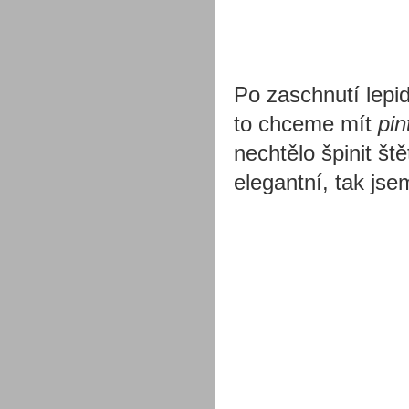
Po zaschnutí lepi
to chceme mít
pin
nechtělo špinit št
elegantní, tak jse