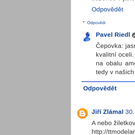
Odpovědět
Odpovědi
Pavel Riedl
Čepovka: jasn
kvalitní ocel
na obalu amer
tedy v našich
Odpovědět
Jiří Zlámal
30.
A nebo žiletkov
http://ttmodela