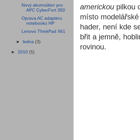
Nový akumulátor pro
americkou
pilkou o
APC CyberFort 350
místo modelářské 
Oprava AC adaptéru
notebooku HP
hader, není kde s
Lenovo ThinkPad X61
břit a jemně, hobl
►
ledna
(3)
rovinou.
►
2010
(5)