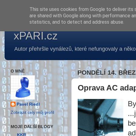
This site uses cookies from Google to deliver its 
are shared with Google along with performance and
statistics, and to detect and address abuse.
xPARI.cz
Autor přehršle vynálezů, které nefungovaly a několi
O MNĚ
PONDĚLÍ 14. BŘEZ
Oprava AC ada
By
Pavel Riedl
..
Zobrazit celý můj profil
be
MOJE DALŠÍ BLOGY
ad
KKR