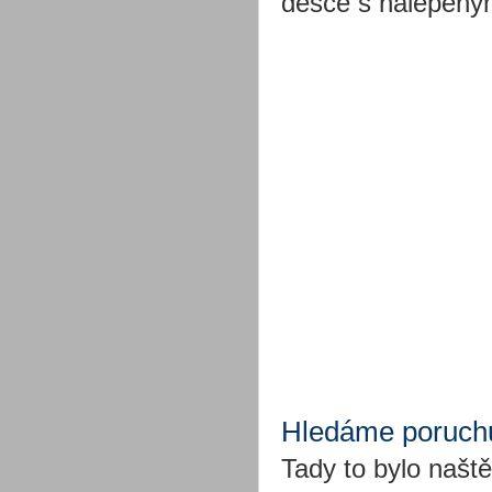
desce s nalepený
Hledáme poruch
Tady to bylo naště