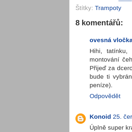
Štítky:
Trampoty
8 komentářů:
ovesná vločk
Hihi, tatínku
montování čeho
Přijeď za dcer
bude ti vybrá
peníze).
Odpovědět
Konoid
25. če
Úplně super kr