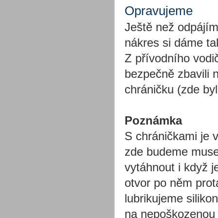
Opravujeme
Ještě než odpájíme
nákres si dáme t
Z přívodního vod
bezpečně zbavili
chráničku (zde by
Poznámka
S chráničkami je v
zde budeme muset 
vytáhnout i když j
otvor po něm prot
lubrikujeme silik
na nepoškozenou 