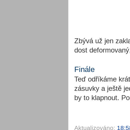
Zbývá už jen zakla
dost deformovaný, 
Finále
Teď odříkáme krát
zásuvky a ještě j
by to klapnout. P
Aktualizováno:
18:5