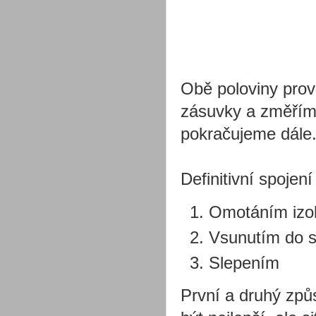
Obě poloviny prov
zásuvky a změříme
pokračujeme dále
Definitivní spoje
Omotáním izo
Vsunutím do sm
Slepením
První a druhý způs