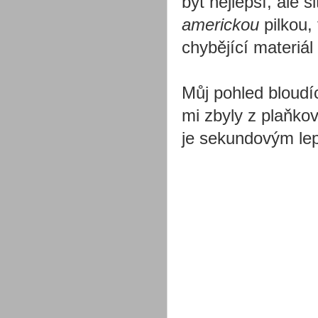
být nejlepší, ale 
americkou
pilkou,
chybějící materiál 
Můj pohled bloudí
mi zbyly z plaňko
je sekundovým lep