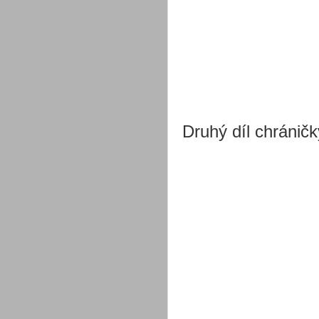
Druhý díl chránič