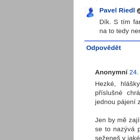
Pavel Riedl
Dík. S tím f
na to tedy ne
Odpovědět
Anonymní
24.
Hezké, hlášk
příslušné chr
jednou pájení 
Jen by mě zají
se to nazývá 
seženeš v jak