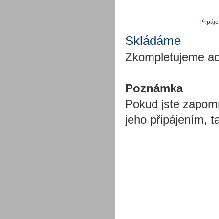
Připáje
Skládáme
Zkompletujeme ada
Poznámka
Pokud jste zapomn
jeho připájením, t