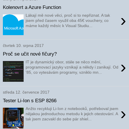
Kolenovrt a Azure Function
›
Lákají mě nové věci, proč si to nepřiznat. A tak
jsem před časem využil oba 45€ vouchery, co
máme každý měsíc k Visual Studiu...
čtvrtek 10. srpna 2017
Proč se učit nové fičury?
›
IT je dynamický obor, stále se něco mění,
programovací jazyky vznikají a někdy i zanikají. Od
'85, co vytesávám programy, vzniklo mn...
středa 12. července 2017
Tester Li-Ion s ESP 8266
›
Anžto recykluji Li-Ion z notebooků, potřeboval jsem
nějakou jednoduchou metodu k jejich otestování. A
tak jsem zacvakl do sebe pár shiel...