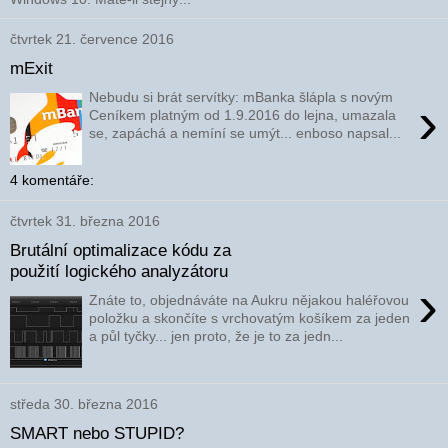
čtvrtek 21. července 2016
mExit
Nebudu si brát servítky: mBanka šlápla s novým
›
Ceníkem platným od 1.9.2016 do lejna, umazala
se, zapáchá a nemíní se umýt... enboso napsal...
4 komentáře:
čtvrtek 31. března 2016
Brutální optimalizace kódu za
použití logického analyzátoru
›
Znáte to, objednáváte na Aukru nějakou haléřovou
položku a skončíte s vrchovatým košíkem za jeden
a půl tyčky... jen proto, že je to za jedn...
středa 30. března 2016
SMART nebo STUPID?