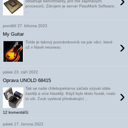
›
obsahuje benchmarky, pro mě zajímavých,
procesorů. Zdrojem je server PassMark Software .
...
pondělí 27. března 2023
My Guitar
›
Tohle je takový poznámkovník na pár věcí, které
už v hlavě neunesu.
pátek 23. září 2022
Oprava UNOLD 68415
Tak se naše chlebopekárna začala ozývat stále
›
častěji a více hlasitěji. Když bylo těsto husté, rvalo
to uši. Zvuk vydával přeskakující ...
12 komentářů:
pátek 17. června 2022