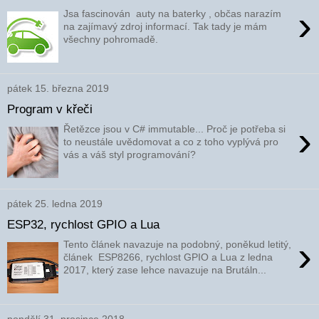
›
Jsa fascinován auty na baterky , občas narazím
na zajímavý zdroj informací. Tak tady je mám
všechny pohromadě.
pátek 15. března 2019
Program v křeči
›
Řetězce jsou v C# immutable... Proč je potřeba si
to neustále uvědomovat a co z toho vyplývá pro
vás a váš styl programování?
pátek 25. ledna 2019
ESP32, rychlost GPIO a Lua
›
Tento článek navazuje na podobný, poněkud letitý,
článek ESP8266, rychlost GPIO a Lua z ledna
2017, který zase lehce navazuje na Brutáln...