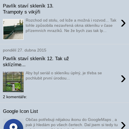
Pavlík staví skleník 13.
Trampoty s vikýři
›
Rozchod od stolu, od lože a možná i rozvod... Tak
tohle způsobila nezavřená okna skleníku v čase
přízemních mrazíků. Ne že bych zas tak lp...
pondělí 27. dubna 2015
Pavlík staví skleník 12. Tak už
sklízíme...
›
Aby byl seriál o skleníku úplný, je třeba se
pochlubit první úrodou...
2 komentáře:
Google Icon List
›
Občas potřebuji nějakou ikonu do GoogleMaps , a
pak ji hledám po všech čertech. Dal jsem si tedy tu