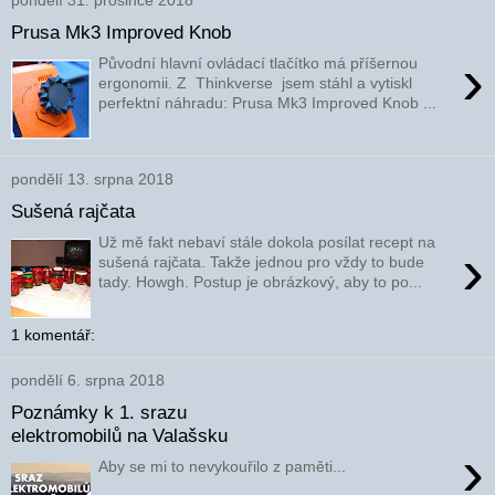
pondělí 31. prosince 2018
Prusa Mk3 Improved Knob
›
Původní hlavní ovládací tlačítko má příšernou
ergonomii. Z Thinkverse jsem stáhl a vytiskl
perfektní náhradu: Prusa Mk3 Improved Knob ...
pondělí 13. srpna 2018
Sušená rajčata
Už mě fakt nebaví stále dokola posílat recept na
›
sušená rajčata. Takže jednou pro vždy to bude
tady. Howgh. Postup je obrázkový, aby to po...
1 komentář:
pondělí 6. srpna 2018
Poznámky k 1. srazu
elektromobilů na Valašsku
›
Aby se mi to nevykouřilo z paměti...