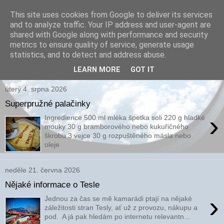
This site uses cookies from Google to deliver its services
and to analyze traffic. Your IP address and user-agent are
xPARI.cz
shared with Google along with performance and security
metrics to ensure quality of service, generate usage
Autor přehršle vynálezů, které nefungovaly a několika, které
statistics, and to detect and address abuse.
fungovaly...
LEARN MORE
GOT IT
úterý 4. srpna 2026
Superpružné palačinky
›
Ingredience 500 ml mléka špetka soli 220 g hladké
mouky 30 g bramborového nebo kukuřičného
škrobu 3 vejce 30 g rozpuštěného másla nebo
oleje
neděle 21. června 2026
Nějaké informace o Tesle
›
Jednou za čas se mě kamarádi ptají na nějaké
záležitosti stran Tesly, ať už z provozu, nákupu a
pod. A já pak hledám po internetu relevantn...