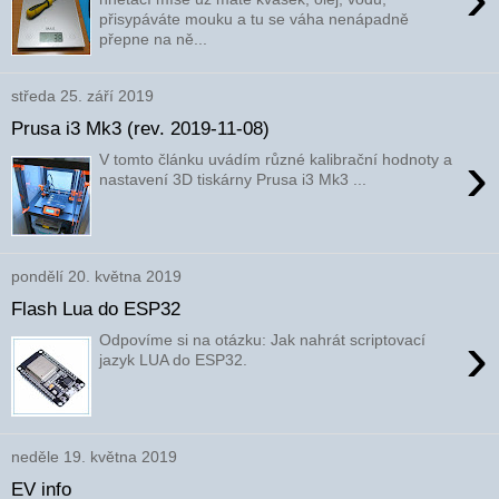
přisypáváte mouku a tu se váha nenápadně
přepne na ně...
středa 25. září 2019
Prusa i3 Mk3 (rev. 2019-11-08)
›
V tomto článku uvádím různé kalibrační hodnoty a
nastavení 3D tiskárny Prusa i3 Mk3 ...
pondělí 20. května 2019
Flash Lua do ESP32
›
Odpovíme si na otázku: Jak nahrát scriptovací
jazyk LUA do ESP32.
neděle 19. května 2019
EV info