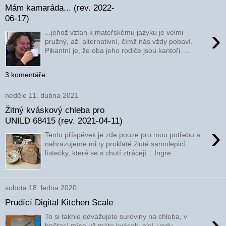
Mám kamaráda... (rev. 2022-
06-17)
›
...jehož vztah k mateřskému jazyku je velmi
pružný, až alternativní, čímž nás vždy pobaví.
Pikantní je, že oba jeho rodiče jsou kantoři. ...
3 komentáře:
neděle 11. dubna 2021
Žitný kváskový chleba pro
UNILD 68415 (rev. 2021-04-11)
›
Tento příspěvek je zde pouze pro mou potřebu a
nahrazujeme mi ty proklaté žluté samolepicí
lístečky, které se s chutí ztrácejí... Ingre...
sobota 18. ledna 2020
Prudící Digital Kitchen Scale
›
To si takhle odvažujete suroviny na chleba, v
hnětací míse už máte kvásek, olej, vodu,