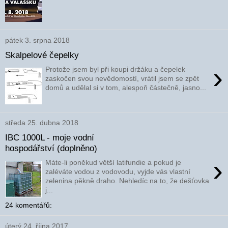
pátek 3. srpna 2018
Skalpelové čepelky
›
Protože jsem byl při koupi držáku a čepelek
zaskočen svou nevědomostí, vrátil jsem se zpět
domů a udělal si v tom, alespoň částečně, jasno...
středa 25. dubna 2018
IBC 1000L - moje vodní
hospodářství (doplněno)
›
Máte-li poněkud větší latifundie a pokud je
zaléváte vodou z vodovodu, vyjde vás vlastní
zelenina pěkně draho. Nehledíc na to, že dešťovka
j...
24 komentářů:
úterý 24. října 2017