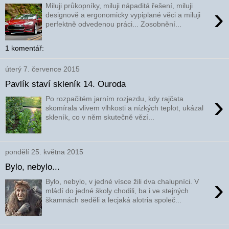
Miluji průkopníky, miluji nápaditá řešení, miluji
›
designově a ergonomicky vypiplané věci a miluji
perfektně odvedenou práci... Zosobnění...
1 komentář:
úterý 7. července 2015
Pavlík staví skleník 14. Ouroda
›
Po rozpačitém jarním rozjezdu, kdy rajčata
skomírala vlivem vlhkosti a nízkých teplot, ukázal
skleník, co v něm skutečně vězí...
pondělí 25. května 2015
Bylo, nebylo...
›
Bylo, nebylo, v jedné vísce žili dva chalupníci. V
mládí do jedné školy chodili, ba i ve stejných
škamnách seděli a lecjaká alotria společ...