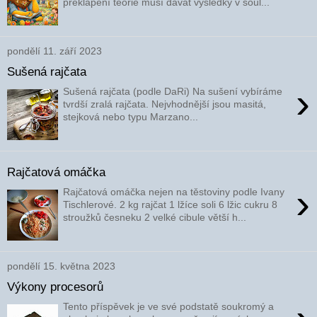
překlápění teorie musí dávat výsledky v soul...
pondělí 11. září 2023
Sušená rajčata
›
Sušená rajčata (podle DaRi) Na sušení vybíráme
tvrdší zralá rajčata. Nejvhodnější jsou masitá,
stejková nebo typu Marzano...
Rajčatová omáčka
›
Rajčatová omáčka nejen na těstoviny podle Ivany
Tischlerové. 2 kg rajčat 1 lžíce soli 6 lžic cukru 8
stroužků česneku 2 velké cibule větší h...
pondělí 15. května 2023
Výkony procesorů
Tento příspěvek je ve své podstatě soukromý a