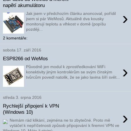
napětí akumulátoru
›
Jak jsem v předchozím článku anoncoval, pořídil
jsem si pár WeMosů. Aktuálně dva kousky
monitorují teplotu a vlhkost v domě (popíšu
později...
2 komentáře:
sobota 17. září 2016
ESP8266 od WeMos
›
Původně jen modul k zprostředkování WiFi
konektivity jiným kontrolérům se svým čínským
tvůrcům povedl natolik, že se jako lavina šíří svět...
středa 3. srpna 2016
Rychlejší připojení k VPN
›
(Windows 10)
Nemám rád klikání, zejména ne to zbytečné. Proto mě
vytáčel k nepříčetnosti způsob připojování k firemní VPN ve
Windows 10. Máte-li stejný...