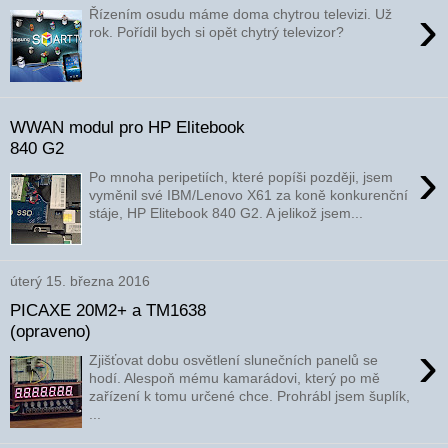
›
Řízením osudu máme doma chytrou televizi. Už
rok. Pořídil bych si opět chytrý televizor?
WWAN modul pro HP Elitebook
840 G2
›
Po mnoha peripetiích, které popíši později, jsem
vyměnil své IBM/Lenovo X61 za koně konkurenční
stáje, HP Elitebook 840 G2. A jelikož jsem...
úterý 15. března 2016
PICAXE 20M2+ a TM1638
(opraveno)
›
Zjišťovat dobu osvětlení slunečních panelů se
hodí. Alespoň mému kamarádovi, který po mě
zařízení k tomu určené chce. Prohrábl jsem šuplík,
...