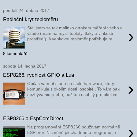
pondělí 24. dubna 2017
Radiační kryt teploměru
Stal jsem se tak malinko otrokem měření všeho a
›
všude (mám na mysli teploty, tlaky a vlhkosti
prostředí). A venkovní teploměr potřebuje ra...
8 komentářů:
sobota 14. ledna 2017
ESP8266, rychlost GPIO a Lua
›
Občas vám přistane na stole hardware, který
komunikuje s okolím dosti osobitě . To vám pak
nezbývá nic jiného, než ten osobitý protokol im...
ESP8266 a EspComDirect
›
Na programování ESP8266 používám normálně
ESPlorer. Nicméně plocha tohoto programu je