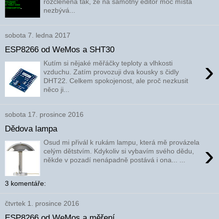
rozčleněna tak, že na samotný editor moc místa
nezbývá...
sobota 7. ledna 2017
ESP8266 od WeMos a SHT30
›
Kutím si nějaké měřáčky teploty a vlhkosti
vzduchu. Zatím provozuji dva kousky s čidly
DHT22. Celkem spokojenost, ale proč nezkusit
něco ji...
sobota 17. prosince 2016
Dědova lampa
Osud mi přivál k rukám lampu, která mě provázela
›
celým dětstvím. Kdykoliv si vybavím svého dědu,
někde v pozadí nenápadně postává i ona... ...
3 komentáře:
čtvrtek 1. prosince 2016
ESP8266 od WeMos a měření