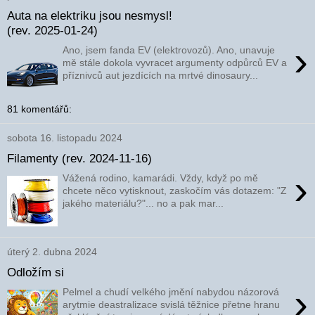
Auta na elektriku jsou nesmysl!
(rev. 2025-01-24)
›
Ano, jsem fanda EV (elektrovozů). Ano, unavuje
mě stále dokola vyvracet argumenty odpůrců EV a
příznivců aut jezdících na mrtvé dinosaury...
81 komentářů:
sobota 16. listopadu 2024
Filamenty (rev. 2024-11-16)
›
Vážená rodino, kamarádi. Vždy, když po mě
chcete něco vytisknout, zaskočím vás dotazem: "Z
jakého materiálu?"... no a pak mar...
úterý 2. dubna 2024
Odložím si
›
Pelmel a chudí velkého jmění nabydou názorová
arytmie deastralizace svislá těžnice přetne hranu